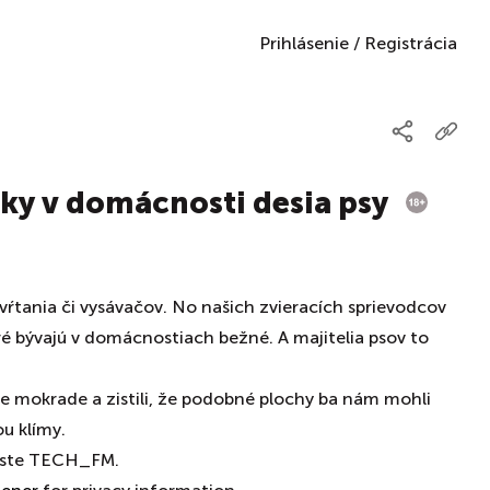
Prihlásenie
/
Registrácia
ky v domácnosti desia psy
 vŕtania či vysávačov. No našich zvieracích sprievodcov
oré bývajú v domácnostiach bežné. A majitelia psov to
ke mokrade a zistili, že podobné plochy ba nám mohli
u klímy.
caste TECH_FM.