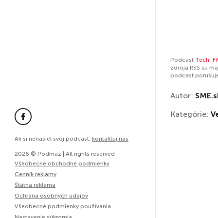
Podcast
Tech_F
zdroja RSS sú ma
podcast porušuj
Autor:
SME.s
Kategórie:
V
Ak si nenašiel svoj podcast,
kontaktuj nás
2026 © Podmaz | All rights reserved
Všeobecné obchodné podmienky
Cenník reklamy
Štátna reklama
Ochrana osobných údajov
Všeobecné podmienky používania
Nastavenie súkromia