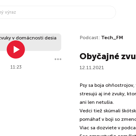
Podcast:
Tech_FM
Obyčajné zvu
11:23
12.11.2021
Psy sa boja ohňostrojov,
stresujú aj iné zvuky, kt
ani len netušia.
Vedci tiež skúmali škóts
pomáhať v boji so zmeno
Viac sa dozviete v pod