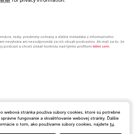
tener
for privacy information.
ormácie, texty, predmety ochrany a ďalšie metadáta z informačného
ani nevytvára ani nezodpovedá za ich obsah podcastov. Ak máš za to, že
tvoj podcast a chceš získať kontrolu nad týmto profilom
klikni sem
.
o webová stránka používa súbory cookies, ktoré sú potrebné
 správne fungovanie a skvalitňovanie webovej stránky. Ďalšie
ormácie o tom, ako používame súbory cookies, nájdete
tu
.