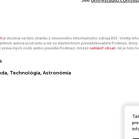
See
omnystudio.com/lis
M
je vložený na túto stránku z otvoreného informačného zdroja RSS. Všetky inf
jetkom autora podcastu a nie sú vlastníctvom prevádzkovateľa Podmaz, ktorý 
e práva iných osôb alebo pravidlá Podmaz, môžeš
nahlásiť obsah
. Ak je toto 
k
eda
,
Technológia
,
Astronómia
Tát
pre
inf