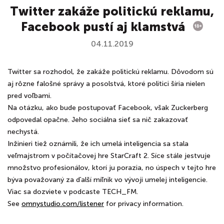
Twitter zakáže politickú reklamu,
Facebook pustí aj klamstvá
04.11.2019
Twitter sa rozhodol, že zakáže politickú reklamu. Dôvodom sú
aj rôzne falošné správy a posolstvá, ktoré politici šíria nielen
pred voľbami.
Na otázku, ako bude postupovať Facebook, však Zuckerberg
odpovedal opačne. Jeho sociálna sieť sa nič zakazovať
nechystá.
Inžinieri tiež oznámili, že ich umelá inteligencia sa stala
veľmajstrom v počítačovej hre StarCraft 2. Síce stále jestvuje
množstvo profesionálov, ktorí ju porazia, no úspech v tejto hre
býva považovaný za ďalší míľnik vo vývoji umelej inteligencie.
Viac sa dozviete v podcaste TECH_FM.
See
omnystudio.com/listener
for privacy information.