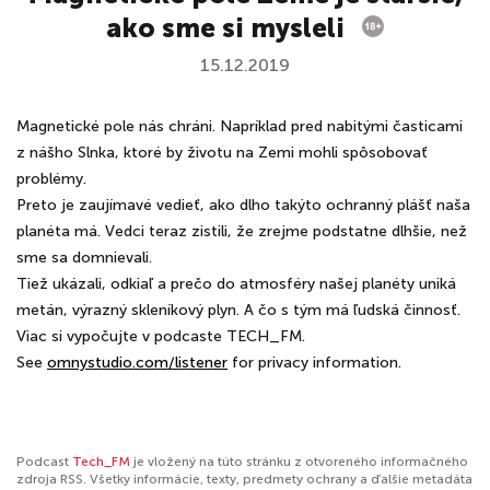
ako sme si mysleli
15.12.2019
Magnetické pole nás chráni. Napríklad pred nabitými časticami
z nášho Slnka, ktoré by životu na Zemi mohli spôsobovať
problémy.
Preto je zaujímavé vedieť, ako dlho takýto ochranný plášť naša
planéta má. Vedci teraz zistili, že zrejme podstatne dlhšie, než
sme sa domnievali.
Tiež ukázali, odkiaľ a prečo do atmosféry našej planéty uniká
metán, výrazný skleníkový plyn. A čo s tým má ľudská činnosť.
Viac si vypočujte v podcaste TECH_FM.
See
omnystudio.com/listener
for privacy information.
Podcast
Tech_FM
je vložený na túto stránku z otvoreného informačného
zdroja RSS. Všetky informácie, texty, predmety ochrany a ďalšie metadáta