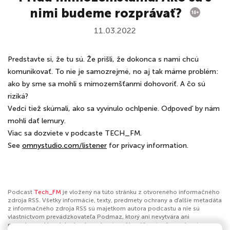
nimi budeme rozprávať?
11.03.2022
Predstavte si, že tu sú. Že prišli, že dokonca s nami chcú
komunikovať. To nie je samozrejmé, no aj tak máme problém:
ako by sme sa mohli s mimozemšťanmi dohovoriť. A čo sú
riziká?
Vedci tiež skúmali, ako sa vyvinulo ochlpenie. Odpoveď by nám
mohli dať lemury.
Viac sa dozviete v podcaste TECH_FM.
See
omnystudio.com/listener
for privacy information.
Podcast
Tech_FM
je vložený na túto stránku z otvoreného informačného
zdroja RSS. Všetky informácie, texty, predmety ochrany a ďalšie metadáta
z informačného zdroja RSS sú majetkom autora podcastu a nie sú
vlastníctvom prevádzkovateľa Podmaz, ktorý ani nevytvára ani
nezodpovedá za ich obsah podcastov. Ak máš za to, že podcast