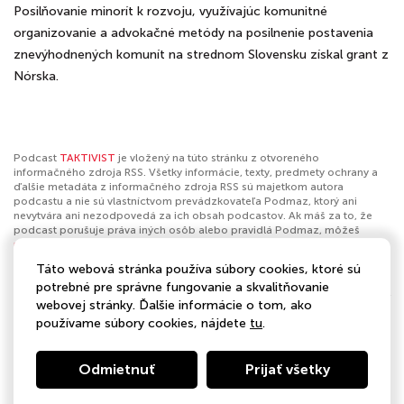
Posilňovanie minorít k rozvoju, využívajúc komunitné
organizovanie a advokačné metódy na posilnenie postavenia
znevýhodnených komunít na strednom Slovensku získal grant z
Nórska.
Podcast
TAKTIVIST
je vložený na túto stránku z otvoreného
informačného zdroja RSS. Všetky informácie, texty, predmety ochrany a
ďalšie metadáta z informačného zdroja RSS sú majetkom autora
podcastu a nie sú vlastníctvom prevádzkovateľa Podmaz, ktorý ani
nevytvára ani nezodpovedá za ich obsah podcastov. Ak máš za to, že
podcast porušuje práva iných osôb alebo pravidlá Podmaz, môžeš
nahlásiť obsah
. Ak je toto tvoj podcast a chceš získať kontrolu nad týmto
profilom
klikni sem
.
Táto webová stránka používa súbory cookies, ktoré sú
potrebné pre správne fungovanie a skvalitňovanie
Autor:
Centrum komunitného organizovania a platforma Nie v
webovej stránky. Ďalšie informácie o tom, ako
našom meste
používame súbory cookies, nájdete
tu
.
Kategórie:
Spoločnosť a kultúra
Odmietnuť
Prijať všetky