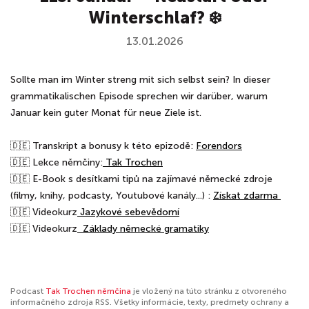
Winterschlaf? ❄️
13.01.2026
Sollte man im Winter streng mit sich selbst sein? In dieser
grammatikalischen Episode sprechen wir darüber, warum
Januar kein guter Monat für neue Ziele ist.
🇩🇪 Transkript a bonusy k této epizodě: ⁠⁠⁠⁠⁠⁠⁠⁠⁠⁠⁠⁠⁠⁠⁠⁠⁠⁠⁠
Forendors⁠⁠⁠⁠⁠⁠⁠⁠⁠⁠⁠⁠⁠⁠⁠⁠⁠⁠⁠
🇩🇪 Lekce němčiny:
⁠⁠⁠⁠⁠⁠⁠⁠⁠⁠⁠⁠⁠⁠⁠⁠⁠⁠⁠⁠⁠⁠⁠⁠⁠⁠⁠⁠⁠⁠⁠⁠⁠⁠⁠⁠⁠⁠⁠⁠ Tak Trochen⁠⁠⁠⁠⁠⁠⁠⁠⁠⁠⁠⁠⁠⁠⁠⁠⁠⁠⁠⁠⁠⁠⁠⁠⁠⁠⁠⁠⁠⁠⁠⁠⁠⁠⁠⁠⁠⁠⁠
🇩🇪 E-Book s desítkami tipů na zajímavé německé zdroje
(filmy, knihy, podcasty, Youtubové kanály...) :
⁠⁠⁠⁠⁠⁠⁠⁠⁠⁠⁠⁠⁠⁠
⁠⁠⁠⁠Získat zdarma ⁠⁠⁠⁠
🇩🇪 Videokurz
⁠⁠⁠⁠⁠⁠⁠⁠⁠⁠⁠⁠⁠⁠⁠⁠⁠⁠⁠⁠⁠⁠⁠⁠ Jazykové sebevědomí⁠⁠⁠⁠⁠⁠⁠⁠⁠⁠⁠⁠⁠⁠⁠⁠⁠⁠⁠⁠⁠⁠⁠⁠
🇩🇪 Videokurz
⁠⁠⁠⁠⁠⁠⁠⁠⁠⁠⁠⁠⁠⁠⁠⁠⁠⁠⁠⁠⁠ ⁠⁠⁠⁠ Základy německé gramatiky⁠⁠⁠⁠⁠⁠⁠⁠⁠⁠⁠⁠
Podcast
Tak Trochen němčina
je vložený na túto stránku z otvoreného
informačného zdroja RSS. Všetky informácie, texty, predmety ochrany a