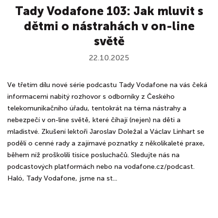
Tady Vodafone 103: Jak mluvit s
dětmi o nástrahách v on-line
světě
22.10.2025
Ve třetím dílu nové série podcastu Tady Vodafone na vás čeká
informacemi nabitý rozhovor s odborníky z Českého
telekomunikačního úřadu, tentokrát na téma nástrahy a
nebezpečí v on-line světě, které číhají (nejen) na děti a
mladistvé. Zkušení lektoři Jaroslav Doležal a Václav Linhart se
podělí o cenné rady a zajímavé poznatky z několikaleté praxe,
během níž proškolili tisíce posluchačů. Sledujte nás na
podcastových platformách nebo na vodafone.cz/podcast.
Haló, Tady Vodafone, jsme na st...