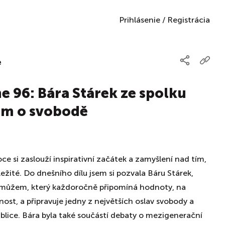
Prihlásenie
/
Registrácia
e
 96: Bára Stárek ze spolku
em o svobodě
ce si zaslouží inspirativní začátek a zamyšlení nad tím,
ežité. Do dnešního dílu jsem si pozvala Báru Stárek,
že můžem, který každoročně připomíná hodnoty, na
nost, a připravuje jedny z největších oslav svobody a
lice. Bára byla také součástí debaty o mezigenerační