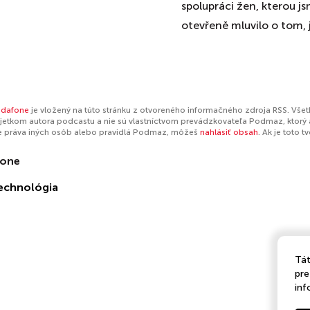
spolupráci žen, kterou j
otevřeně mluvilo o tom, ja
odafone
je vložený na túto stránku z otvoreného informačného zdroja RSS. Všet
jetkom autora podcastu a nie sú vlastníctvom prevádzkovateľa Podmaz, ktorý 
e práva iných osôb alebo pravidlá Podmaz, môžeš
nahlásiť obsah
. Ak je toto 
fone
echnológia
Tát
pre
inf