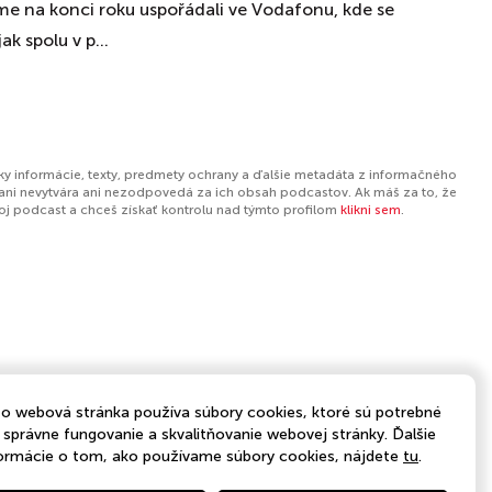
sme na konci roku uspořádali ve Vodafonu, kde se
k spolu v p...
ky informácie, texty, predmety ochrany a ďalšie metadáta z informačného
ani nevytvára ani nezodpovedá za ich obsah podcastov. Ak máš za to, že
tvoj podcast a chceš získať kontrolu nad týmto profilom
klikni sem
.
o webová stránka používa súbory cookies, ktoré sú potrebné
 správne fungovanie a skvalitňovanie webovej stránky. Ďalšie
ormácie o tom, ako používame súbory cookies, nájdete
tu
.