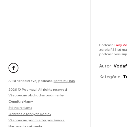
Podcast
Tady V
zdroja RSS sú ma
podcast porušuj
Autor:
Voda
Kategórie:
T
Ak si nenašiel svoj podcast,
kontaktuj nás
2026 © Podmaz | All rights reserved
Všeobecné obchodné podmienky
Cenník reklamy
Štátna reklama
Ochrana osobných údajov
Všeobecné podmienky používania
Nastavenie súkromia