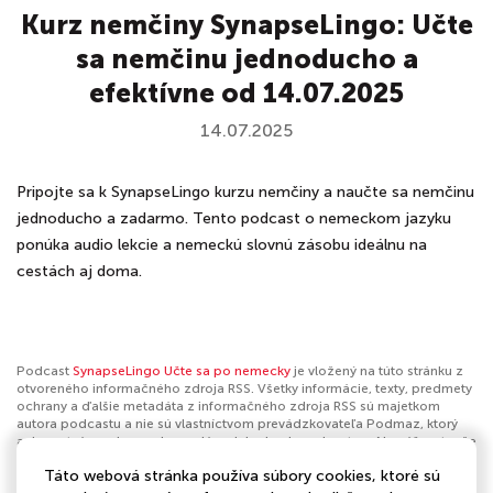
Kurz nemčiny SynapseLingo: Učte
sa nemčinu jednoducho a
efektívne od 14.07.2025
14.07.2025
Pripojte sa k SynapseLingo kurzu nemčiny a naučte sa nemčinu
jednoducho a zadarmo. Tento podcast o nemeckom jazyku
ponúka audio lekcie a nemeckú slovnú zásobu ideálnu na
cestách aj doma.
Podcast
SynapseLingo Učte sa po nemecky
je vložený na túto stránku z
otvoreného informačného zdroja RSS. Všetky informácie, texty, predmety
ochrany a ďalšie metadáta z informačného zdroja RSS sú majetkom
autora podcastu a nie sú vlastníctvom prevádzkovateľa Podmaz, ktorý
ani nevytvára ani nezodpovedá za ich obsah podcastov. Ak máš za to, že
podcast porušuje práva iných osôb alebo pravidlá Podmaz, môžeš
Táto webová stránka používa súbory cookies, ktoré sú
nahlásiť obsah
. Ak je toto tvoj podcast a chceš získať kontrolu nad týmto