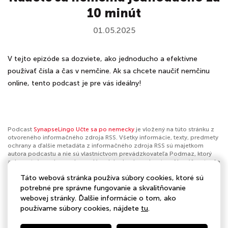
10 minút
01.05.2025
V tejto epizóde sa dozviete, ako jednoducho a efektívne
používať čísla a čas v nemčine. Ak sa chcete naučiť nemčinu
online, tento podcast je pre vás ideálny!
Podcast
SynapseLingo Učte sa po nemecky
je vložený na túto stránku z
otvoreného informačného zdroja RSS. Všetky informácie, texty, predmety
ochrany a ďalšie metadáta z informačného zdroja RSS sú majetkom
autora podcastu a nie sú vlastníctvom prevádzkovateľa Podmaz, ktorý
ani nevytvára ani nezodpovedá za ich obsah podcastov. Ak máš za to, že
podcast porušuje práva iných osôb alebo pravidlá Podmaz, môžeš
Táto webová stránka používa súbory cookies, ktoré sú
nahlásiť obsah
. Ak je toto tvoj podcast a chceš získať kontrolu nad týmto
profilom
klikni sem
.
potrebné pre správne fungovanie a skvalitňovanie
webovej stránky. Ďalšie informácie o tom, ako
Autor:
SynapseLingo
používame súbory cookies, nájdete
tu
.
Kategórie:
Vzdelávanie
,
Výučba jazykov