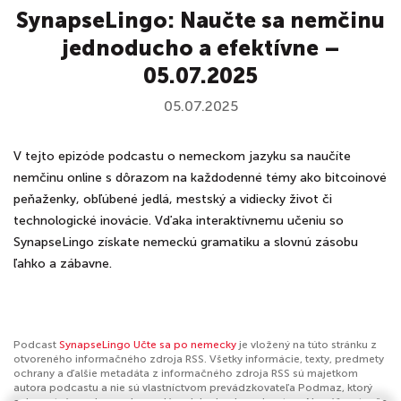
SynapseLingo: Naučte sa nemčinu
jednoducho a efektívne –
05.07.2025
05.07.2025
V tejto epizóde podcastu o nemeckom jazyku sa naučíte
nemčinu online s dôrazom na každodenné témy ako bitcoinové
peňaženky, obľúbené jedlá, mestský a vidiecky život či
technologické inovácie. Vďaka interaktívnemu učeniu so
SynapseLingo získate nemeckú gramatiku a slovnú zásobu
ľahko a zábavne.
Podcast
SynapseLingo Učte sa po nemecky
je vložený na túto stránku z
otvoreného informačného zdroja RSS. Všetky informácie, texty, predmety
ochrany a ďalšie metadáta z informačného zdroja RSS sú majetkom
autora podcastu a nie sú vlastníctvom prevádzkovateľa Podmaz, ktorý