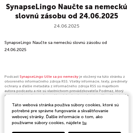
SynapseLingo Naučte sa nemeckú
slovnú zásobu od 24.06.2025
24.06.2025
SynapseLingo Naučte sa nemeckú slovnú zásobu od
24.06.2025
Podcast
SynapseLingo Učte sa po nemecky
je vložený na túto stránku z
otvoreného informačného zdroja RSS. Všetky informácie, texty, predmety
ochrany a ďalšie metadáta z informačného zdroja RSS sú majetkom
autora podcastu a nie sú vlastníctvom prevádzkovateľa Podmaz, ktorý
ani nevytvára ani nezodpovedá za ich obsah podcastov. Ak máš za to, že
podcast porušuje práva iných osôb alebo pravidlá Podmaz, môžeš
Táto webová stránka používa súbory cookies, ktoré sú
nahlásiť obsah
. Ak je toto tvoj podcast a chceš získať kontrolu nad týmto
profilom
klikni sem
.
potrebné pre správne fungovanie a skvalitňovanie
webovej stránky. Ďalšie informácie o tom, ako
Autor:
SynapseLingo
používame súbory cookies, nájdete
tu
.