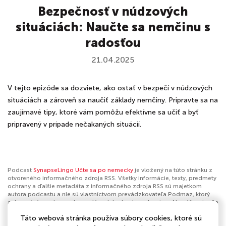
Bezpečnosť v núdzových
situáciách: Naučte sa nemčinu s
radosťou
21.04.2025
V tejto epizóde sa dozviete, ako ostať v bezpečí v núdzových
situáciách a zároveň sa naučiť základy nemčiny. Pripravte sa na
zaujímavé tipy, ktoré vám pomôžu efektívne sa učiť a byť
pripravený v prípade nečakaných situácií.
Podcast
SynapseLingo Učte sa po nemecky
je vložený na túto stránku z
otvoreného informačného zdroja RSS. Všetky informácie, texty, predmety
ochrany a ďalšie metadáta z informačného zdroja RSS sú majetkom
autora podcastu a nie sú vlastníctvom prevádzkovateľa Podmaz, ktorý
ani nevytvára ani nezodpovedá za ich obsah podcastov. Ak máš za to, že
podcast porušuje práva iných osôb alebo pravidlá Podmaz, môžeš
Táto webová stránka používa súbory cookies, ktoré sú
nahlásiť obsah
. Ak je toto tvoj podcast a chceš získať kontrolu nad týmto