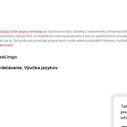
Lingo Učte sa po nemecky
je vložený na túto stránku z otvoreného informačnéh
mačného zdroja RSS sú majetkom autora podcastu a nie sú vlastníctvom prevá
š za to, že podcast porušuje práva iných osôb alebo pravidlá Podmaz, môže
likni sem
.
seLingo
zdelávanie
,
Výučba jazykov
Tát
pre
inf