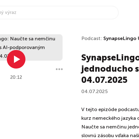
Podcast:
SynapseLingo 
SynapseLingo
jednoducho 
20:12
04.07.2025
04.07.2025
V tejto epizóde podcas
kurz nemeckého jazyka 
Naučte sa nemčinu jedn
slovnú zásobu vďaka na