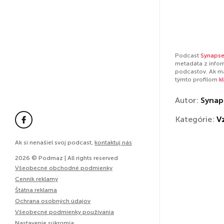
Podcast
Synapse
metadáta z infor
podcastov. Ak má
týmto profilom
k
Autor:
Synap
Kategórie:
V
Ak si nenašiel svoj podcast,
kontaktuj nás
2026 © Podmaz | All rights reserved
Všeobecné obchodné podmienky
Cenník reklamy
Štátna reklama
Ochrana osobných údajov
Všeobecné podmienky používania
Nastavenie súkromia