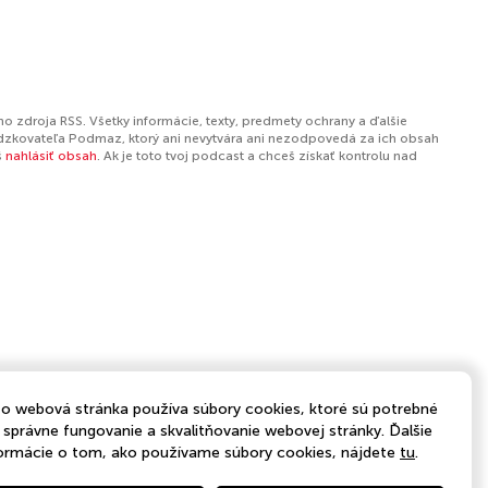
o zdroja RSS. Všetky informácie, texty, predmety ochrany a ďalšie
dzkovateľa Podmaz, ktorý ani nevytvára ani nezodpovedá za ich obsah
š
nahlásiť obsah
. Ak je toto tvoj podcast a chceš získať kontrolu nad
o webová stránka používa súbory cookies, ktoré sú potrebné
 správne fungovanie a skvalitňovanie webovej stránky. Ďalšie
ormácie o tom, ako používame súbory cookies, nájdete
tu
.