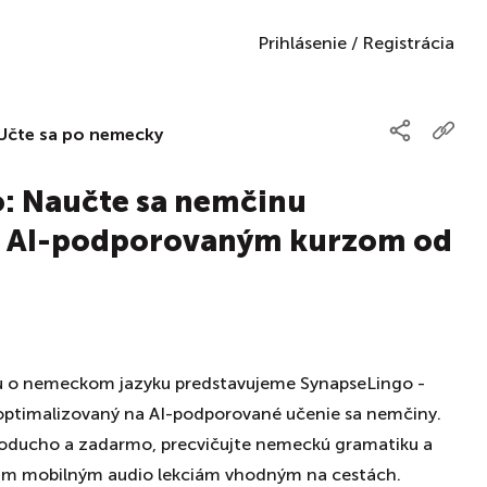
Prihlásenie
/
Registrácia
Učte sa po nemecky
: Naučte sa nemčinu
s AI-podporovaným kurzom od
tu o nemeckom jazyku predstavujeme SynapseLingo -
optimalizovaný na AI-podporované učenie sa nemčiny.
oducho a zadarmo, precvičujte nemeckú gramatiku a
šim mobilným audio lekciám vhodným na cestách.