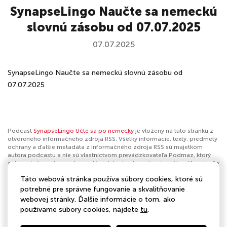
SynapseLingo Naučte sa nemeckú
slovnú zásobu od 07.07.2025
07.07.2025
SynapseLingo Naučte sa nemeckú slovnú zásobu od
07.07.2025
Podcast
SynapseLingo Učte sa po nemecky
je vložený na túto stránku z
otvoreného informačného zdroja RSS. Všetky informácie, texty, predmety
ochrany a ďalšie metadáta z informačného zdroja RSS sú majetkom
autora podcastu a nie sú vlastníctvom prevádzkovateľa Podmaz, ktorý
ani nevytvára ani nezodpovedá za ich obsah podcastov. Ak máš za to, že
podcast porušuje práva iných osôb alebo pravidlá Podmaz, môžeš
Táto webová stránka používa súbory cookies, ktoré sú
nahlásiť obsah
. Ak je toto tvoj podcast a chceš získať kontrolu nad týmto
profilom
klikni sem
.
potrebné pre správne fungovanie a skvalitňovanie
webovej stránky. Ďalšie informácie o tom, ako
Autor:
SynapseLingo
používame súbory cookies, nájdete
tu
.