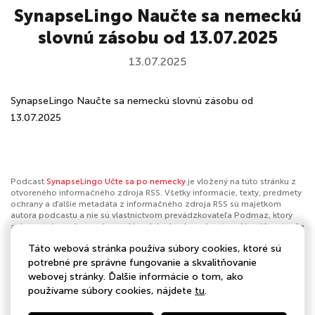
SynapseLingo Naučte sa nemeckú
slovnú zásobu od 13.07.2025
13.07.2025
SynapseLingo Naučte sa nemeckú slovnú zásobu od
13.07.2025
Podcast
SynapseLingo Učte sa po nemecky
je vložený na túto stránku z
otvoreného informačného zdroja RSS. Všetky informácie, texty, predmety
ochrany a ďalšie metadáta z informačného zdroja RSS sú majetkom
autora podcastu a nie sú vlastníctvom prevádzkovateľa Podmaz, ktorý
ani nevytvára ani nezodpovedá za ich obsah podcastov. Ak máš za to, že
podcast porušuje práva iných osôb alebo pravidlá Podmaz, môžeš
Táto webová stránka používa súbory cookies, ktoré sú
nahlásiť obsah
. Ak je toto tvoj podcast a chceš získať kontrolu nad týmto
profilom
klikni sem
.
potrebné pre správne fungovanie a skvalitňovanie
webovej stránky. Ďalšie informácie o tom, ako
Autor:
SynapseLingo
používame súbory cookies, nájdete
tu
.