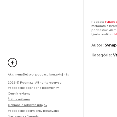
Podcast
Synapse
metadáta z infor
podcastov. Ak má
týmto profilom
k
Autor:
Synap
Kategórie:
V
Ak si nenašiel svoj podcast,
kontaktuj nás
2026 © Podmaz | All rights reserved
Všeobecné obchodné podmienky
Cenník reklamy
Štátna reklama
Ochrana osobných údajov
Všeobecné podmienky používania
Nastavenie súkromia