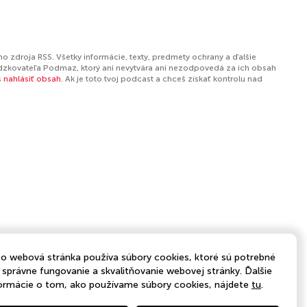
o zdroja RSS. Všetky informácie, texty, predmety ochrany a ďalšie
dzkovateľa Podmaz, ktorý ani nevytvára ani nezodpovedá za ich obsah
š
nahlásiť obsah
. Ak je toto tvoj podcast a chceš získať kontrolu nad
o webová stránka používa súbory cookies, ktoré sú potrebné
 správne fungovanie a skvalitňovanie webovej stránky. Ďalšie
ormácie o tom, ako používame súbory cookies, nájdete
tu
.