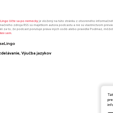
Lingo Učte sa po nemecky
je vložený na túto stránku z otvoreného informačnéh
mačného zdroja RSS sú majetkom autora podcastu a nie sú vlastníctvom prevá
š za to, že podcast porušuje práva iných osôb alebo pravidlá Podmaz, môže
likni sem
.
seLingo
zdelávanie
,
Výučba jazykov
Tát
pre
inf