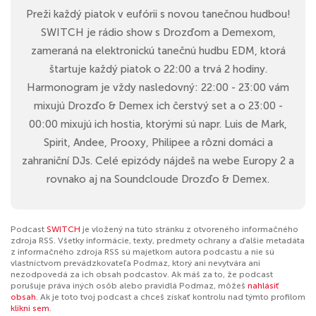
Preži každý piatok v eufórii s novou tanečnou hudbou!
SWITCH je rádio show s Drozďom a Demexom,
zameraná na elektronickú tanečnú hudbu EDM, ktorá
štartuje každý piatok o 22:00 a trvá 2 hodiny.
Harmonogram je vždy nasledovný: 22:00 - 23:00 vám
mixujú Drozďo & Demex ich čerstvý set a o 23:00 -
00:00 mixujú ich hostia, ktorými sú napr. Luis de Mark,
Spirit, Andee, Prooxy, Philipee a rôzni domáci a
zahraniční DJs. Celé epizódy nájdeš na webe Europy 2 a
rovnako aj na Soundcloude Drozďo & Demex.
Podcast
SWITCH
je vložený na túto stránku z otvoreného informačného
zdroja RSS. Všetky informácie, texty, predmety ochrany a ďalšie metadáta
z informačného zdroja RSS sú majetkom autora podcastu a nie sú
vlastníctvom prevádzkovateľa Podmaz, ktorý ani nevytvára ani
nezodpovedá za ich obsah podcastov. Ak máš za to, že podcast
porušuje práva iných osôb alebo pravidlá Podmaz, môžeš
nahlásiť
obsah
. Ak je toto tvoj podcast a chceš získať kontrolu nad týmto profilom
klikni sem
.