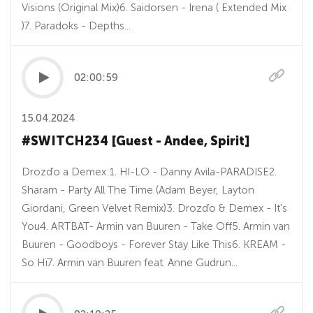
Visions (Original Mix)6. Saidorsen - Irena ( Extended Mix
)7. Paradoks - Depths...
02:00:59
15.04.2024
#SWITCH234 [Guest - Andee, Spirit]
Drozďo a Demex:1. HI-LO - Danny Avila-PARADISE2.
Sharam - Party All The Time (Adam Beyer, Layton
Giordani, Green Velvet Remix)3. Drozďo & Demex - It's
You4. ARTBAT- Armin van Buuren - Take Off5. Armin van
Buuren - Goodboys - Forever Stay Like This6. KREAM -
So Hï7. Armin van Buuren feat. Anne Gudrun...