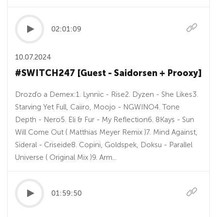
02:01:09
10.07.2024
#SWITCH247 [Guest - Saidorsen + Prooxy]
Drozďo a Demex:1. Lynnic - Rise2. Dyzen - She Likes3.
Starving Yet Full, Caiiro, Moojo - NGWINO4. Tone
Depth - Nero5. Eli & Fur - My Reflection6. 8Kays - Sun
Will Come Out ( Matthias Meyer Remix )7. Mind Against,
Sideral - Criseide8. Copini, Goldspek, Doksu - Parallel
Universe ( Original Mix )9. Arm...
01:59:50