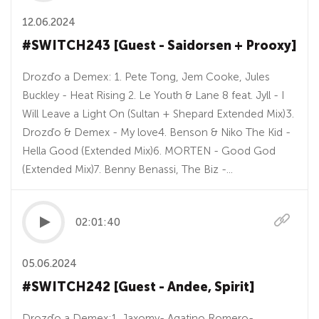
12.06.2024
#SWITCH243 [Guest - Saidorsen + Prooxy]
Drozďo a Demex: 1. Pete Tong, Jem Cooke, Jules
Buckley - Heat Rising 2. Le Youth & Lane 8 feat. Jyll - I
Will Leave a Light On (Sultan + Shepard Extended Mix)3.
Drozďo & Demex - My love4. Benson & Niko The Kid -
Hella Good (Extended Mix)6. MORTEN - Good God
(Extended Mix)7. Benny Benassi, The Biz -...
02:01:40
05.06.2024
#SWITCH242 [Guest - Andee, Spirit]
Drozďo a Demex:1. Jaxomy- Agatino Romero-