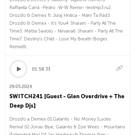
Raffaella Carrà -Pedro -W-W Remix--textmp3.ru2.
Drozďo & Demex ft. Juraj Hnilica - Mám Ťa Rád3.
Drozďo & Demex - It's You4. Sharam - Party All The
Time5. Mattia Saviolo - Nirvana6. Sharam - Party All The
Time7. Destiny's Child - Lose My Breath (Boges
Remix)8...
01:58:33
29.05.2024
SWITCH241 [Guest - Glen Overdrive + The
Deep Djs]
Drozďo a Demex:01.Galantis - No Money (Lucles
Remix) 02.Jonas Blue, Galantis & Zoe Wees - Mountains
(Extended Mix) 03.Jay Hardway & Thomas Nan -