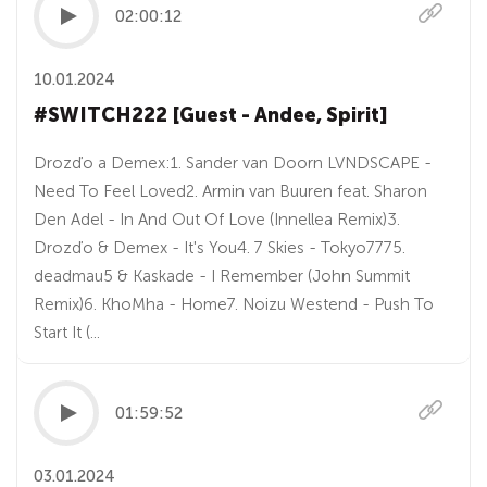
02:00:12
10.01.2024
#SWITCH222 [Guest - Andee, Spirit]
Drozďo a Demex:1. Sander van Doorn LVNDSCAPE -
Need To Feel Loved2. Armin van Buuren feat. Sharon
Den Adel - In And Out Of Love (Innellea Remix)3.
Drozďo & Demex - It's You4. 7 Skies - Tokyo7775.
deadmau5 & Kaskade - I Remember (John Summit
Remix)6. KhoMha - Home7. Noizu Westend - Push To
Start It (...
01:59:52
03.01.2024