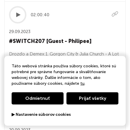
02:00:40
29.09.2023
#SWITCH207 [Guest - Philipee]
Drozďo a Demex:1. Gorgon City & Julia Church - A Lot
Like Heaven (Space Motion Extended Mix)2. Joel
Táto webová stránka používa súbory cookies, ktoré sú
Fletcher - Rumble (Extended Mix)3. Drozďo & Demex -
potrebné pre správne fungovanie a skvalitňovanie
My love4. Swedish House Mafia - Ray of Solar (Mau P
webovej stránky. Ďalšie informácie o tom, ako
používame súbory cookies, nájdete
tu
.
Remix _ Extended Mix)6. MATTN x DJs From Mars x
Mauro Picotto - Komodo (Extended Mix)7. Joel Cor...
Odmietnuť
Prijať všetky
01:59:28
▶ Nastavenie súborov cookies