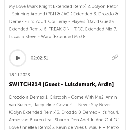
My Love (Mark Knight Extended Remix) 2. Jolyon Petch
- Spinning Around (PBH & JACK Extended 3. Drozďo &
Demex - iT's YoU4. Coi Leray - Players (David Guetta
Extended Remix) 6. FREAK ON - T.F.C. Extended Mix-7.
Lucas & Steve - Warp (Extended Mix) 8....
02:02:31
18.11.2023
SWITCH214 [Guest - Luisdemark, Ardin]
Drozďo a Demex:1. Cristoph - Come With Me2. Armin
van Buuren, Jacqueline Govaert – Never Say Never
(Colyn Extended Remix)3. Drozďo & Demex - It's You4.
Armin van Buuren feat. Sharon Den Adel-In And Out Of
Love (Innellea Remix)5. Kevin de Vries & Mau P – Metro