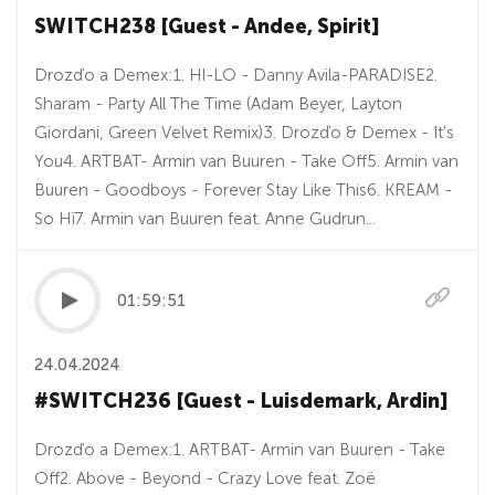
SWITCH238 [Guest - Andee, Spirit]
Drozďo a Demex:1. HI-LO - Danny Avila-PARADISE2.
Sharam - Party All The Time (Adam Beyer, Layton
Giordani, Green Velvet Remix)3. Drozďo & Demex - It's
You4. ARTBAT- Armin van Buuren - Take Off5. Armin van
Buuren - Goodboys - Forever Stay Like This6. KREAM -
So Hï7. Armin van Buuren feat. Anne Gudrun...
01:59:51
24.04.2024
#SWITCH236 [Guest - Luisdemark, Ardin]
Drozďo a Demex:1. ARTBAT- Armin van Buuren - Take
Off2. Above - Beyond - Crazy Love feat. Zoë