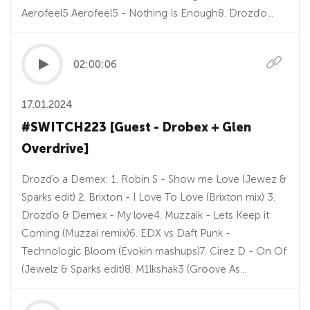
Aerofeel5 Aerofeel5 - Nothing Is Enough8. Drozďo...
02:00:06
17.01.2024
#SWITCH223 [Guest - Drobex + Glen
Overdrive]
Drozďo a Demex: 1. Robin S - Show me Love (Jewez &
Sparks edit) 2. Brixton - I Love To Love (Brixton mix) 3.
Drozďo & Demex - My love4. Muzzaik - Lets Keep it
Coming (Muzzai remix)6. EDX vs Daft Punk -
Technologic Bloom (Evokin mashups)7. Cirez D - On Of
(Jewelz & Sparks edit)8. M1lkshak3 (Groove As...