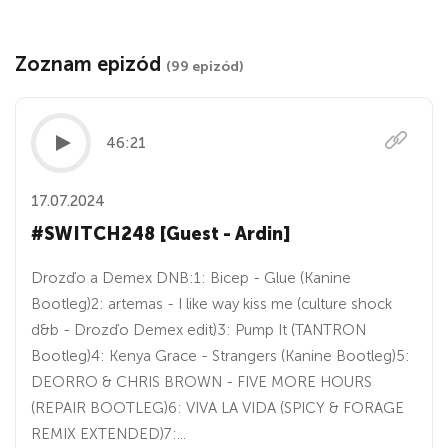
Zoznam epizód
(99 epizód)
46:21
17.07.2024
#SWITCH248 [Guest - Ardin]
Drozďo a Demex DNB:1: Bicep - Glue (Kanine
Bootleg)2: artemas - I like way kiss me (culture shock
d&b - Drozďo Demex edit)3: Pump It (TANTRON
Bootleg)4: Kenya Grace - Strangers (Kanine Bootleg)5:
DEORRO & CHRIS BROWN - FIVE MORE HOURS
(REPAIR BOOTLEG)6: VIVA LA VIDA (SPICY & FORAGE
REMIX EXTENDED)7:...