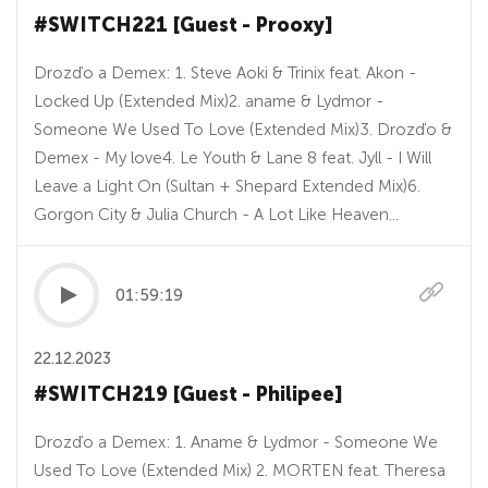
#SWITCH221 [Guest - Prooxy]
Drozďo a Demex: 1. Steve Aoki & Trinix feat. Akon -
Locked Up (Extended Mix)2. aname & Lydmor -
Someone We Used To Love (Extended Mix)3. Drozďo &
Demex - My love4. Le Youth & Lane 8 feat. Jyll - I Will
Leave a Light On (Sultan + Shepard Extended Mix)6.
Gorgon City & Julia Church - A Lot Like Heaven...
01:59:19
22.12.2023
#SWITCH219 [Guest - Philipee]
Drozďo a Demex: 1. Aname & Lydmor - Someone We
Used To Love (Extended Mix) 2. MORTEN feat. Theresa