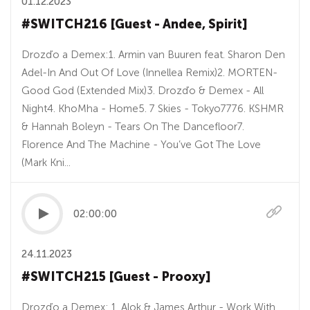
01.12.2023
#SWITCH216 [Guest - Andee, Spirit]
Drozďo a Demex:1. Armin van Buuren feat. Sharon Den
Adel-In And Out Of Love (Innellea Remix)2. MORTEN-
Good God (Extended Mix)3. Drozďo & Demex - All
Night4. KhoMha - Home5. 7 Skies - Tokyo7776. KSHMR
& Hannah Boleyn - Tears On The Dancefloor7.
Florence And The Machine - You’ve Got The Love
(Mark Kni...
02:00:00
24.11.2023
#SWITCH215 [Guest - Prooxy]
Drozďo a Demex: 1. Alok & James Arthur - Work With