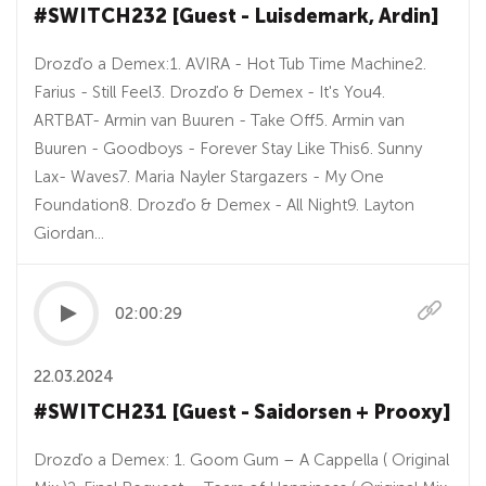
#SWITCH232 [Guest - Luisdemark, Ardin]
Drozďo a Demex:1. AVIRA - Hot Tub Time Machine2.
Farius - Still Feel3. Drozďo & Demex - It's You4.
ARTBAT- Armin van Buuren - Take Off5. Armin van
Buuren - Goodboys - Forever Stay Like This6. Sunny
Lax- Waves7. Maria Nayler Stargazers - My One
Foundation8. Drozďo & Demex - All Night9. Layton
Giordan...
02:00:29
22.03.2024
#SWITCH231 [Guest - Saidorsen + Prooxy]
Drozďo a Demex: 1. Goom Gum – A Cappella ( Original