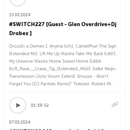
15.02.2024
#SWITCH227 [Guest - Glen Overdrive+Dj
Drobex ]
Drozďo a Demex:1. Anyma (ofc), CamelPhat-The Sign
(Extended Mi2. Lift Me Up (Kastra Take Me Back Edit)3.
My Universe (Kastra Home Sweet Home Edit)4.
BLR_Rave__Crave_Taj_(Extended_Mix)5. Eelke Kleijn-
Transmission (Joris Voorn Exten6. Shouse - Won't
Forget You (DJ Pantelis Remix7. Tinlicker, Robert Mi...
01:59:52
07.02.2024