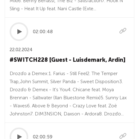
Mix)6. Benny Benassi, The Biz - Satisfaction7. Hook N
Sling - Heat It Up feat. Nani Castle (Exte...
02:00:48
22.02.2024
#SWITCH228 [Guest - Luisdemark, Ardin]
Drozďo a Demex:1. Farius - Still Feel2. The Temper
Trap,John Summit, Silver Panda - Sweet Disposition3.
Drozďo & Demex - It's You4. Chicane feat. Moya
Brennan - Saltwater (Ilan Bluestone Remix)5. Sunny Lax
- Waves6. Above & Beyond - Crazy Love feat. Zoë
Johnston7. DIM3NSION, Daxson - Ardora8. Drozďo...
02:00:59