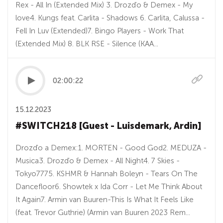
Rex - All In (Extended Mix) 3. Drozďo & Demex - My
love4. Kungs feat. Carlita - Shadows 6. Carlita, Calussa -
Fell In Luv (Extended)7. Bingo Players - Work That
(Extended Mix) 8. BLK RSE - Silence (KAA...
02:00:22
15.12.2023
#SWITCH218 [Guest - Luisdemark, Ardin]
Drozďo a Demex:1. MORTEN - Good God2. MEDUZA -
Musica3. Drozďo & Demex - All Night4. 7 Skies -
Tokyo7775. KSHMR & Hannah Boleyn - Tears On The
Dancefloor6. Showtek x Ida Corr - Let Me Think About
It Again7. Armin van Buuren-This Is What It Feels Like
(feat. Trevor Guthrie) (Armin van Buuren 2023 Rem...