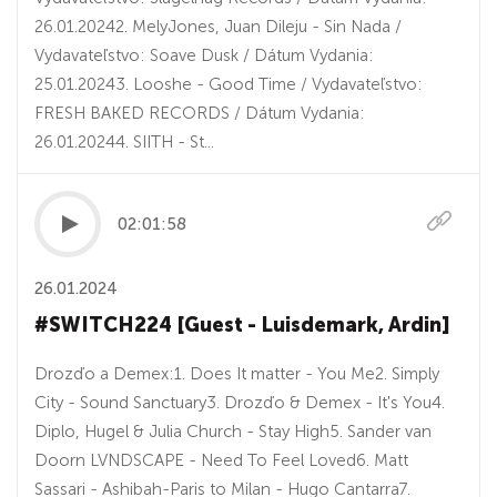
26.01.20242. MelyJones, Juan Dileju - Sin Nada /
Vydavateľstvo: Soave Dusk / Dátum Vydania:
25.01.20243. Looshe - Good Time / Vydavateľstvo:
FRESH BAKED RECORDS / Dátum Vydania:
26.01.20244. SIITH - St...
02:01:58
26.01.2024
#SWITCH224 [Guest - Luisdemark, Ardin]
Drozďo a Demex:1. Does It matter - You Me2. Simply
City - Sound Sanctuary3. Drozďo & Demex - It's You4.
Diplo, Hugel & Julia Church - Stay High5. Sander van
Doorn LVNDSCAPE - Need To Feel Loved6. Matt
Sassari - Ashibah-Paris to Milan - Hugo Cantarra7.