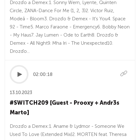
Drozďo a Demex:1. Sonny Wern, Lyente, Quinten
Circle, ZANA-Dance For Me (1, 2, 3)2. Victor Ruiz,
Modeā - Bloom3. Drozďo & Demex - It's You4. Space
92 - Time5. Marco Faraone - Emergency6. Bobby Neon
- My Haus7. Jay Lumen - Ode to Earth8. Drozďo &
Demex - All Night9. Mha Iri - The Unexpected10.
Drozďo...
02:00:18
13.10.2023
#SWITCH209 [Guest - Prooxy + Andr3s
Marto]
Drozďo a Demex:1. Aname & Lydmor - Someone We
Used To Love (Extended Mix)2. MORTEN feat. Theresa