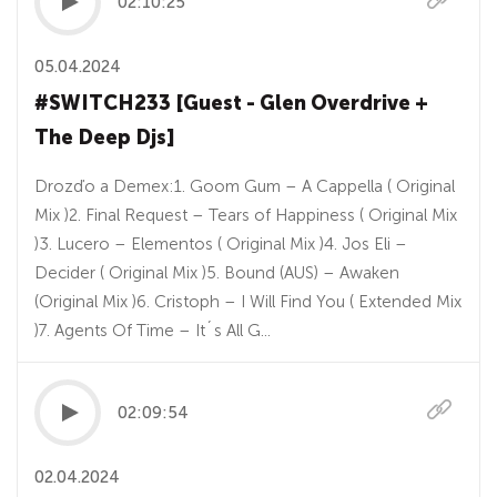
02:10:25
05.04.2024
#SWITCH233 [Guest - Glen Overdrive +
The Deep Djs]
Drozďo a Demex:1. Goom Gum – A Cappella ( Original
Mix )2. Final Request – Tears of Happiness ( Original Mix
)3. Lucero – Elementos ( Original Mix )4. Jos Eli –
Decider ( Original Mix )5. Bound (AUS) – Awaken
(Original Mix )6. Cristoph – I Will Find You ( Extended Mix
)7. Agents Of Time – It´s All G...
02:09:54
02.04.2024