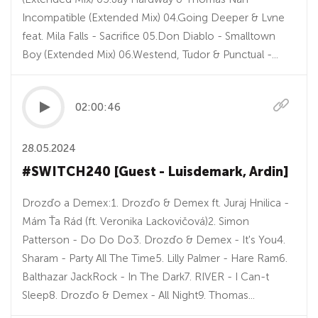
Incompatible (Extended Mix) 04.Going Deeper & Lvne
feat. Mila Falls - Sacrifice 05.Don Diablo - Smalltown
Boy (Extended Mix) 06.Westend, Tudor & Punctual -...
02:00:46
28.05.2024
#SWITCH240 [Guest - Luisdemark, Ardin]
Drozďo a Demex:1. Drozďo & Demex ft. Juraj Hnilica -
Mám Ťa Rád (ft. Veronika Lackovičová)2. Simon
Patterson - Do Do Do3. Drozďo & Demex - It's You4.
Sharam - Party All The Time5. Lilly Palmer - Hare Ram6.
Balthazar JackRock - In The Dark7. RIVER - I Can-t
Sleep8. Drozďo & Demex - All Night9. Thomas...