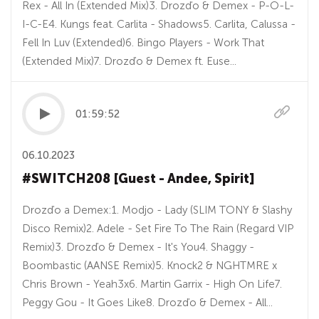
Rex - All In (Extended Mix)3. Drozďo & Demex - P-O-L-
I-C-E4. Kungs feat. Carlita - Shadows5. Carlita, Calussa -
Fell In Luv (Extended)6. Bingo Players - Work That
(Extended Mix)7. Drozďo & Demex ft. Euse...
01:59:52
06.10.2023
#SWITCH208 [Guest - Andee, Spirit]
Drozďo a Demex:1. Modjo - Lady (SLIM TONY & Slashy
Disco Remix)2. Adele - Set Fire To The Rain (Regard VIP
Remix)3. Drozďo & Demex - It's You4. Shaggy -
Boombastic (AANSE Remix)5. Knock2 & NGHTMRE x
Chris Brown - Yeah3x6. Martin Garrix - High On Life7.
Peggy Gou - It Goes Like8. Drozďo & Demex - All...