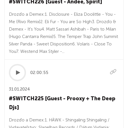
#SWITCH226 [Guest - Andee, Spirit]
Drozďo a Demex:1. Disclosure - Eliza Doolittle - You -
Me (Rivo Remix)2. Eli Fur - You are So High3. Drozďo &
Demex - It's You4. Matt Sassari Ashibah - Paris to Milan
(Hugo Cantarra Remix)5. The Temper Trap John Summit
Silver Panda - Sweet Disposition6. Volaris - Close To
You7. Westend Max Styler -...
02:00:55
31.01.2024
#SWITCH225 [Guest - Prooxy + The Deep
Djs]
Drozďo a Demex:1. HÄWK - Shingaling Shingaling /
Vydavateľstvo: Slagelhag Records / Dátum Vydania: