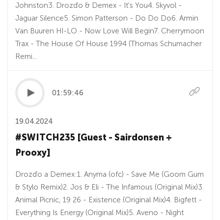
Johnston3. Drozďo & Demex - It's You4. Skyvol -
Jaguar Silence5. Simon Patterson - Do Do Do6. Armin
Van Buuren HI-LO - Now Love Will Begin7. Cherrymoon
Trax - The House Of House 1994 (Thomas Schumacher
Remi...
01:59:46
19.04.2024
#SWITCH235 [Guest - Sairdonsen +
Prooxy]
Drozďo a Demex:1. Anyma (ofc) - Save Me (Goom Gum
& Stylo Remix)2. Jos & Eli - The Infamous (Original Mix)3.
Animal Picnic, 19 26 - Existence (Original Mix)4. Bigfett -
Everything Is Energy (Original Mix)5. Aveno - Night