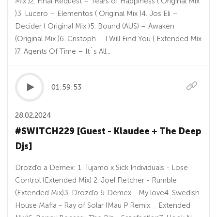
Mix )2. Final Request – Tears of Happiness ( Original Mix
)3. Lucero – Elementos ( Original Mix )4. Jos Eli –
Decider ( Original Mix )5. Bound (AUS) – Awaken
(Original Mix )6. Cristoph – I Will Find You ( Extended Mix
)7. Agents Of Time – It´s All...
01:59:53
28.02.2024
#SWITCH229 [Guest - Klaudee + The Deep
Djs]
Drozďo a Demex: 1. Tujamo x Sick Individuals - Lose
Control (Extended Mix) 2. Joel Fletcher - Rumble
(Extended Mix)3. Drozďo & Demex - My love4. Swedish
House Mafia - Ray of Solar (Mau P Remix _ Extended