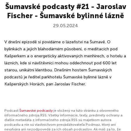
Šumavské podcasty #21 - Jaroslav
Fischer - Šumavské bylinné lázně
29.05.2024
V dnešní epizodě si povídáme o lázeňství na Šumavě. O
bylinkách a jejich blahodárném působení, o meditacích pod
Kašperkem a o energeticky aktivovaných menhirech, o hotelu a
lázních, kde si návštěvníci mohou oddechnout pod 600 let
starou, unikátní klentbou. Dnešním hostem Šumavských
podcastů je ředitel parkhotelu Šumavské bylinné lázně v
Kašperských Horách, pan Jaroslav Fischer.
Podcast
Šumavské podcasty
je vložený na túto stránku z otvoreného
informačného zdroja RSS. Všetky informácie, texty, predmety ochrany a
ďalšie metadáta z informačného zdroja RSS sú majetkom autora
podcastu a nie sú vlastníctvom prevádzkovateľa Podmaz, ktorý ani
nevytvára ani nezodpovedá za ich obsah podcastov. Ak máš za to, že