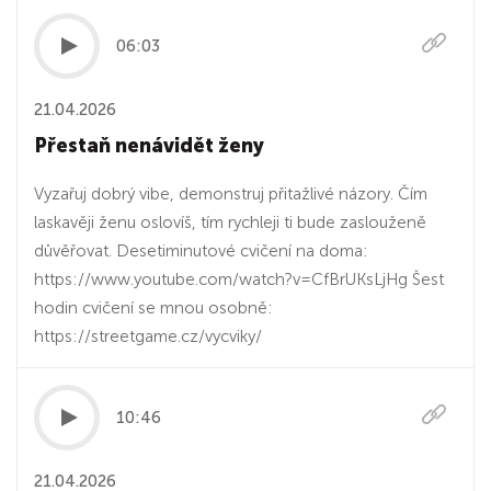
06:03
21.04.2026
Přestaň nenávidět ženy
Vyzařuj dobrý vibe, demonstruj přitažlivé názory. Čím
laskavěji ženu oslovíš, tím rychleji ti bude zaslouženě
důvěřovat. Desetiminutové cvičení na doma:
https://www.youtube.com/watch?v=CfBrUKsLjHg Šest
hodin cvičení se mnou osobně:
https://streetgame.cz/vycviky/
10:46
21.04.2026