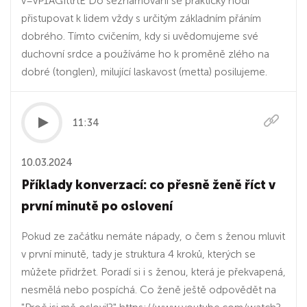
v=vP1AGIttrtE Do seznamování se prakticky hodí
přistupovat k lidem vždy s určitým základním přáním
dobrého. Tímto cvičením, kdy si uvědomujeme své
duchovní srdce a používáme ho k proměně zlého na
dobré (tonglen), milující laskavost (metta) posilujeme.
11:34
10.03.2024
Příklady konverzací: co přesně ženě říct v
první minutě po oslovení
Pokud ze začátku nemáte nápady, o čem s ženou mluvit
v první minutě, tady je struktura 4 kroků, kterých se
můžete přidržet. Poradí si i s ženou, která je překvapená,
nesmělá nebo pospíchá. Co ženě ještě odpovědět na