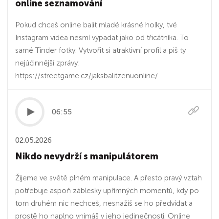
online seznamování
Pokud chceš online balit mladé krásné holky, tvé
Instagram videa nesmí vypadat jako od třicátníka. To
samé Tinder fotky. Vytvořit si atraktivní profil a piš ty
nejúčinnější zprávy:
https://streetgame.cz/jaksbalitzenuonline/
06:55
02.05.2026
Nikdo nevydrží s manipulátorem
Žijeme ve světě plném manipulace. A přesto pravý vztah
potřebuje aspoň záblesky upřímných momentů, kdy po
tom druhém nic nechceš, nesnažíš se ho předvídat a
prostě ho naplno vnímáš v jeho jedinečnosti. Online