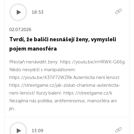
18:53
02.07.2026
Tvrdí, že baliči nesnášejí ženy, vymysleli
pojem manosféra
Přestaň nenávidět ženy: https://youtu.be/rrHRWK-G66g
Nikdo nevydrží s manipulátorem:
https://youtu.be/K37iF72WZRk Autenticita není lenost:
https://streetgame.cz/jak-ziskat-charisma-autenticita-
neni-lenost/ Kurzy balení: https://streetgame.cz/k
Nezajímá nás politika, antifeminismus, manosféra ani
jin...
13:09