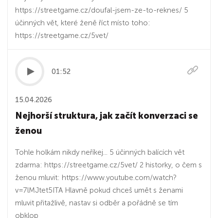
https://streetgame.cz/doufal-jsem-ze-to-reknes/ 5
účinných vět, které ženě říct místo toho:
https://streetgame.cz/5vet/
01:52
15.04.2026
Nejhorší struktura, jak začít konverzaci se
ženou
Tohle holkám nikdy neříkej... 5 účinných balících vět
zdarma: https://streetgame.cz/5vet/ 2 historky, o čem s
ženou mluvit: https://www.youtube.com/watch?
v=7lMJtet5ITA Hlavně pokud chceš umět s ženami
mluvit přitažlivě, nastav si odběr a pořádně se tím
obklop