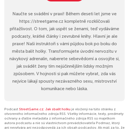
Naučte se svádění v praxi! Během deseti let jsme ve
https://streetgame.cz kompletně rozklíčovali
přitažlivost. O tom, jak uspět se ženami, teď vydáváme
podcasty, krátké články i zevrubné knihy. Hlavní je ale
praxe! Naši instruktoři s vámi půjdou bok po boku do
města balit holky. Transformujete úvodní nervozitu v
návykový adrenalin, naberete sebevědomí a osvojíte si,
jak svádět ženy tím nejúčinnějším lidsky možným
způsobem. V hojnosti si pak můžete vybrat, zda vás
nejvíce lákají spousty nezávazného sexu, mistrovství
komunikace nebo láska.
Podcast
StreetGame.cz: Jak sbalit holku
je vložený na túto stránku z
otvoreného informačného zdroja RSS. Všetky informácie, texty, predmety
ochrany a ďalšie metadáta z informačného zdroja RSS sú majetkom
autora podcastu a nie sú vlastníctvom prevádzkovateľa Podmaz, ktorý
ani nevytvára ani nezodpovedá za ich obsah podcastov. Ak máš za to, že