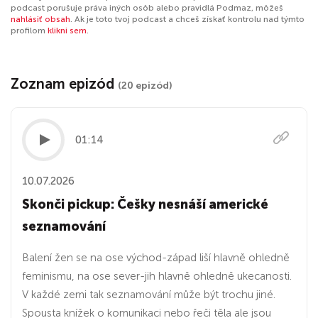
podcast porušuje práva iných osôb alebo pravidlá Podmaz, môžeš
nahlásiť obsah
. Ak je toto tvoj podcast a chceš získať kontrolu nad týmto
profilom
klikni sem
.
Zoznam epizód
(20 epizód)
01:14
10.07.2026
Skonči pickup: Češky nesnáší americké
seznamování
Balení žen se na ose východ-západ liší hlavně ohledně
feminismu, na ose sever-jih hlavně ohledně ukecanosti.
V každé zemi tak seznamování může být trochu jiné.
Spousta knížek o komunikaci nebo řeči těla ale jsou