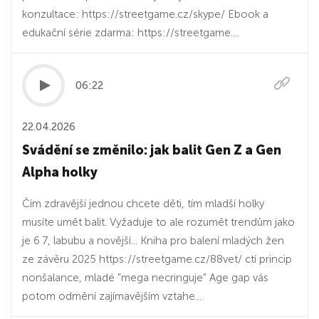
konzultace: https://streetgame.cz/skype/ Ebook a
edukační série zdarma: https://streetgame....
06:22
22.04.2026
Svádění se změnilo: jak balit Gen Z a Gen
Alpha holky
Čím zdravější jednou chcete děti, tím mladší holky
musíte umět balit. Vyžaduje to ale rozumět trendům jako
je 6 7, labubu a novější... Kniha pro balení mladých žen
ze závěru 2025 https://streetgame.cz/88vet/ ctí princip
nonšalance, mladé "mega necringuje" Age gap vás
potom odmění zajímavějším vztahe...