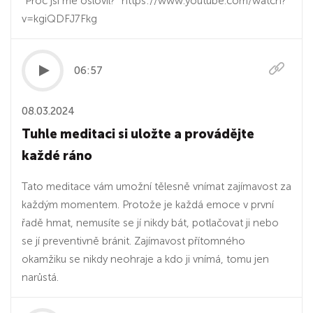
"Proč jsi mě oslovil?" https://www.youtube.com/watch?
v=kgiQDFJ7Fkg
06:57
08.03.2024
Tuhle meditaci si uložte a provádějte
každé ráno
Tato meditace vám umožní tělesně vnímat zajímavost za
každým momentem. Protože je každá emoce v první
řadě hmat, nemusíte se jí nikdy bát, potlačovat ji nebo
se jí preventivně bránit. Zajímavost přítomného
okamžiku se nikdy neohraje a kdo ji vnímá, tomu jen
narůstá.