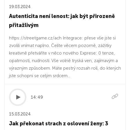
19.03.2024
Autenticita není lenost: jak být přirozeně
přitažlivým
https://streetgame.cz/ach Integrace: přese vše jste si
zvolili vnímat naplno. Čelíte věcem pozorně, zážitky
kreativně přetváříte v něco nového Exprese: 0 tenze,
opatrnosti, nudnosti. Vše volně tryská ven, zajímavým a
výrazným způsobem. Máte pestrý rozsah rolí, do kterých
jste schopni se celým srdcem...
14:49
15.03.2024
Jak překonat strach z oslovení ženy: 3