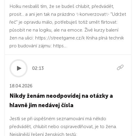
Holku nesbalíš tím, že se budeš chlubit, předvádět,
prosit... a ani jen tak na prázdno ✨konverzovat✨ "Udržet
řeč" je opravdu málo, potřebuješ totiž umět flirtovat:
působit ne na logiku, ale na emoce. Živé kurzy balení
žen na ulici: https://streetgame.cz/k Kniha plná technik
pro budování zájmu: https...
02:13
18.04.2026
Nikdy ženám neodpovídej na otázky a
hlavně jim nedávej čísla
Jestli se při úspěšném seznamování má někdo
předvádět, chlubit nebo ospravedlňovat, je to žena.
Nejsilnější řešení ženských testů: