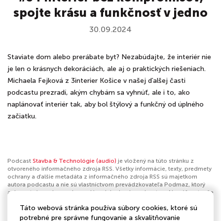
spojte krásu a funkčnosť v jedno
30.09.2024
Staviate dom alebo prerábate byt? Nezabúdajte, že interiér nie
je len o krásnych dekoráciách, ale aj o praktických riešeniach.
Michaela Fejková z 3interier Košice v našej ďalšej časti
podcastu prezradí, akým chybám sa vyhnúť, ale i to, ako
naplánovať interiér tak, aby bol štýlový a funkčný od úplného
začiatku.
Podcast
Stavba & Technológie (audio)
je vložený na túto stránku z
otvoreného informačného zdroja RSS. Všetky informácie, texty, predmety
ochrany a ďalšie metadáta z informačného zdroja RSS sú majetkom
autora podcastu a nie sú vlastníctvom prevádzkovateľa Podmaz, ktorý
ani nevytvára ani nezodpovedá za ich obsah podcastov. Ak máš za to, že
podcast porušuje práva iných osôb alebo pravidlá Podmaz, môžeš
Táto webová stránka používa súbory cookies, ktoré sú
nahlásiť obsah
. Ak je toto tvoj podcast a chceš získať kontrolu nad týmto
profilom
klikni sem
.
potrebné pre správne fungovanie a skvalitňovanie