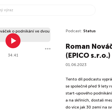
Podcast:
Status
Roman Nováče
(EPICO s.r.o.)
34:41
01.06.2023
Tento díl podcastu vyprá
se společně před 9 lety ro
start-upového podnikání 
a na skříních, dostali m
do více jak 30 zemí na