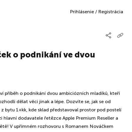
Prihlásenie
/
Registrácia
k o podnikání ve dvou
ví příběh o podnikání dvou ambiciózních mladíků, kteří
zhodli dělat věci jinak a lépe. Dozvíte se, jak se od
z bytu 1+kk, kde sklad představoval prostor pod postelí
ezi hlavní dodavatele řetězce Apple Premium Reseller a
 světě! V upřímném rozhovoru s Romanem Nováčkem