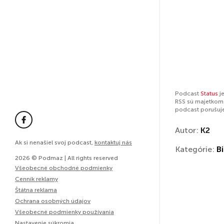
Podcast
Status
je
RSS sú majetkom 
podcast porušuj
Autor:
K2
Ak si nenašiel svoj podcast,
kontaktuj nás
Kategórie:
Bi
2026 © Podmaz | All rights reserved
Všeobecné obchodné podmienky
Cenník reklamy
Štátna reklama
Ochrana osobných údajov
Všeobecné podmienky používania
Nastavenie súkromia