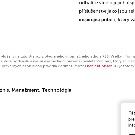
odhalíte více o jejich ú
příslušenství jako jsou t
inspirující příběh, který
 vložený na túto stránku z otvoreného informačného zdroja RSS. Všetky inform
autora podcastu a nie sú vlastníctvom prevádzkovateľa Podmaz, ktorý ani nev
e práva iných osôb alebo pravidlá Podmaz, môžeš
nahlásiť obsah
. Ak je toto 
znis
,
Manažment
,
Technológia
Tát
pre
inf