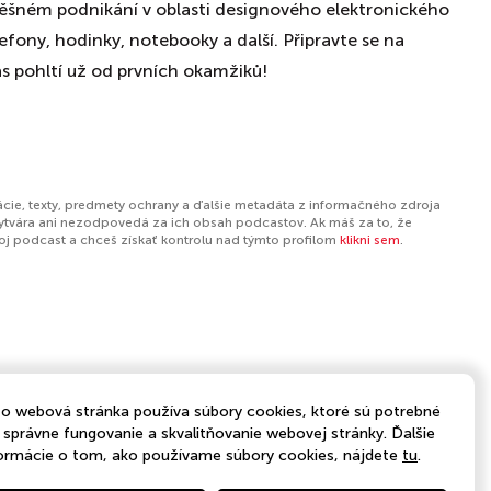
spěšném podnikání v oblasti designového elektronického
elefony, hodinky, notebooky a další. Připravte se na
 vás pohltí už od prvních okamžiků!
ácie, texty, predmety ochrany a ďalšie metadáta z informačného zdroja
ytvára ani nezodpovedá za ich obsah podcastov. Ak máš za to, že
tvoj podcast a chceš získať kontrolu nad týmto profilom
klikni sem
.
o webová stránka používa súbory cookies, ktoré sú potrebné
 správne fungovanie a skvalitňovanie webovej stránky. Ďalšie
ormácie o tom, ako používame súbory cookies, nájdete
tu
.