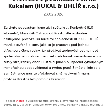
Kukalem (KUKAL & UHLÍŘ s.r.o.)
23.02.2026
Za tímto podcastem jsme ujeli světa kraj. Konkrétně 510
kilometrů, které dělí Ostravu od Kraslic. Ale rozhodně
nelitujeme, protože Jiří Kukal ze společnosti KUKAL & UHLÍŘ
mluvil otevřeně o tom, jaké to je pracovat pod jednou
střechou s členy rodiny, jak předávat zodpovědnost na nové
společníky nebo jak se pokoušet nadchnout zaměstnance pro
těžký strojírenský obor. Pusťte si příběh o úspěchu vykoupeným
mimořádnou zodpovědností a tvrdou prací. Z města, kde se o
zaměstnance musíte přetahovat s německými firmami,
protože Kraslice leží přímo na hranicích.
Podcast
Status
je vložený na túto stránku z otvoreného informačného
zdroja RSS. Všetky informácie, texty, predmety ochrany a ďalšie metadáta