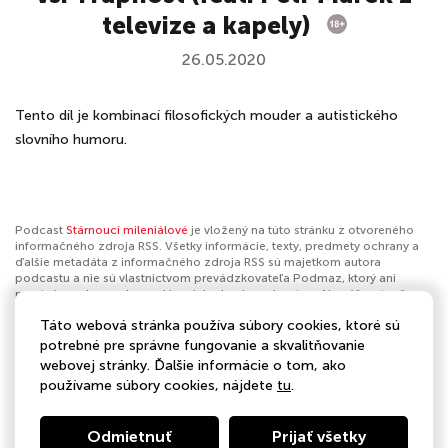
televize a kapely)
26.05.2020
Tento díl je kombinací filosofických mouder a autistického
slovního humoru.
Podcast
Stárnoucí mileniálové
je vložený na túto stránku z otvoreného
informačného zdroja RSS. Všetky informácie, texty, predmety ochrany a
ďalšie metadáta z informačného zdroja RSS sú majetkom autora
podcastu a nie sú vlastníctvom prevádzkovateľa Podmaz, ktorý ani
nevytvára ani nezodpovedá za ich obsah podcastov. Ak máš za to, že
podcast porušuje práva iných osôb alebo pravidlá Podmaz, môžeš
Táto webová stránka používa súbory cookies, ktoré sú
nahlásiť obsah
. Ak je toto tvoj podcast a chceš získať kontrolu nad týmto
profilom
klikni sem
.
potrebné pre správne fungovanie a skvalitňovanie
webovej stránky. Ďalšie informácie o tom, ako
Autor:
GoOut
používame súbory cookies, nájdete
tu
.
Kategórie:
Spoločnosť a kultúra
,
Komédia
Odmietnuť
Prijať všetky