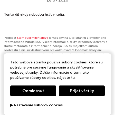
28.07.2020
Tento díl nikdy nebudou hrát v rádiu.
Podcast
Stárnoucí mileniálové
je vložený na túto stránku z otvoreného
informačného zdroja RSS. Všetky informácie, texty, predmety ochrany a
ďalšie metadáta z informačného zdroja RSS sú majetkom autora
podcastu a nie sú vlastníctvom prevádzkovateľa Podmaz, ktorý ani
nevytvára ani nezodpovedá za ich obsah podcastov. Ak máš za to, že
podcast porušuje práva iných osôb alebo pravidlá Podmaz, môžeš
Táto webová stránka používa súbory cookies, ktoré sú
nahlásiť obsah
. Ak je toto tvoj podcast a chceš získať kontrolu nad týmto
profilom
klikni sem
.
potrebné pre správne fungovanie a skvalitňovanie
webovej stránky. Ďalšie informácie o tom, ako
Autor:
GoOut
používame súbory cookies, nájdete
tu
.
Kategórie:
Spoločnosť a kultúra
,
Komédia
Odmietnuť
Prijať všetky
▶ Nastavenie súborov cookies