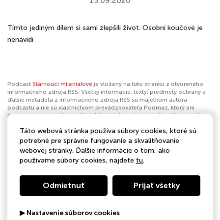
15.09.2020
Tímto jediným dílem si sami zlepšili život. Osobní koučové je
nenávidí
Podcast
Stárnoucí mileniálové
je vložený na túto stránku z otvoreného
informačného zdroja RSS. Všetky informácie, texty, predmety ochrany a
ďalšie metadáta z informačného zdroja RSS sú majetkom autora
podcastu a nie sú vlastníctvom prevádzkovateľa Podmaz, ktorý ani
nevytvára ani nezodpovedá za ich obsah podcastov. Ak máš za to, že
podcast porušuje práva iných osôb alebo pravidlá Podmaz, môžeš
Táto webová stránka používa súbory cookies, ktoré sú
nahlásiť obsah
. Ak je toto tvoj podcast a chceš získať kontrolu nad týmto
profilom
klikni sem
.
potrebné pre správne fungovanie a skvalitňovanie
webovej stránky. Ďalšie informácie o tom, ako
Autor:
GoOut
používame súbory cookies, nájdete
tu
.
Kategórie:
Spoločnosť a kultúra
,
Komédia
Odmietnuť
Prijať všetky
▶ Nastavenie súborov cookies