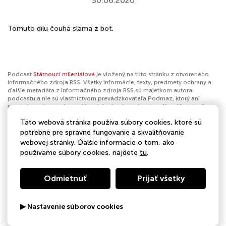
30.06.2020
Tomuto dílu čouhá sláma z bot.
Podcast
Stárnoucí mileniálové
je vložený na túto stránku z otvoreného
informačného zdroja RSS. Všetky informácie, texty, predmety ochrany a
ďalšie metadáta z informačného zdroja RSS sú majetkom autora
podcastu a nie sú vlastníctvom prevádzkovateľa Podmaz, ktorý ani
nevytvára ani nezodpovedá za ich obsah podcastov. Ak máš za to, že
podcast porušuje práva iných osôb alebo pravidlá Podmaz, môžeš
Táto webová stránka používa súbory cookies, ktoré sú
nahlásiť obsah
. Ak je toto tvoj podcast a chceš získať kontrolu nad týmto
profilom
klikni sem
.
potrebné pre správne fungovanie a skvalitňovanie
webovej stránky. Ďalšie informácie o tom, ako
Autor:
GoOut
používame súbory cookies, nájdete
tu
.
Kategórie:
Spoločnosť a kultúra
,
Komédia
Odmietnuť
Prijať všetky
▶ Nastavenie súborov cookies