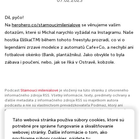
07.02.2023
Díl, pyčo!
Na
herohero.co/starnoucimilenialove
se věnujeme vašim
dotazům, které si Michal narychlo vyžádal na Instagramu. Naše
hostka Eliška(TM) během tohoto freestylu prozradí, co ví o
legendární zrzavé modelce z automatů Cafe+Co, a nechybí ani
fotbalové okénko (Baník, plantážníku). Jako obvykle to byla
zábava i poučení, nebo, jak se říká v Ostravě, kobzole.
Podcast
Stárnoucí mileniálové
je vložený na túto stránku z otvoreného
informačného zdroja RSS. Všetky informácie, texty, predmety ochrany a
ďalšie metadáta z informačného zdroja RSS sú majetkom autora
podcastu a nie sú vlastníctvom prevádzkovateľa Podmaz, ktorý ani
nevytvára ani nezodpovedá za ich obsah podcastov. Ak máš za to, že
podcast porušuje práva iných osôb alebo pravidlá Podmaz, môžeš
Táto webová stránka používa súbory cookies, ktoré sú
nahlásiť obsah
. Ak je toto tvoj podcast a chceš získať kontrolu nad týmto
profilom
klikni sem
.
potrebné pre správne fungovanie a skvalitňovanie
webovej stránky. Ďalšie informácie o tom, ako
Autor:
GoOut
používame súbory cookies, nájdete
tu
.