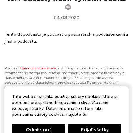
04.08.2020
Tento díl podcastu je podcast o podcastech s podcasterkami z
jiného podcastu.
Podcast
Stárnoucí mileniálové
je vložený na túto stránku z otvoreného
informačného zdroja RSS. Všetky informácie, texty, predmety ochrany a
ďalšie metadáta z informačného zdroja RSS sú majetkom autora
podcastu a nie sú vlastníctvom prevádzkovateľa Podmaz, ktorý ani
nevytvára ani nezodpovedá za ich obsah podcastov. Ak máš za to, že
podcast porušuje práva iných osôb alebo pravidlá Podmaz, môžeš
Táto webová stránka používa súbory cookies, ktoré sú
nahlásiť obsah
. Ak je toto tvoj podcast a chceš získať kontrolu nad týmto
profilom
klikni sem
.
potrebné pre správne fungovanie a skvalitňovanie
webovej stránky. Ďalšie informácie o tom, ako
Autor:
GoOut
používame súbory cookies, nájdete
tu
.
Kategórie:
Spoločnosť a kultúra
,
Komédia
Odmietnuť
Prijať všetky