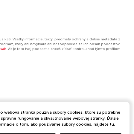
ja RSS. Všetky informácie, texty, predmety ochrany a ďalšie metadáta z
Podmaz, ktorý ani nevytvára ani nezodpovedá za ich obsah podcastov.
bsah
. Ak je toto tvoj podcast a chceš získať kontrolu nad týmto profilom
o webová stránka používa súbory cookies, ktoré sú potrebné
 správne fungovanie a skvalitňovanie webovej stránky. Ďalšie
ormácie o tom, ako používame súbory cookies, nájdete
tu
.