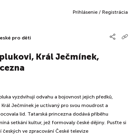
Prihlásenie
/
Registrácia
české pro děti
plukovi, Král Ječmínek,
ncezna
uka vyzdvihují odvahu a bojovnost jejich předků,
a. Král Ječmínek je uctívaný pro svou moudrost a
nocovala lid. Tatarská princezna dodává příběhu
ná setkání kultur, jež formovaly české dějiny. Pusťte si
í českých ve zpracování České televize