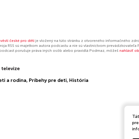
věsti české pro děti
je vložený na túto stránku z otvoreného informačného zdro
oja RSS sú majetkom autora podcastu a nie sú vlastníctvom prevádzkovateľa 
 podcast porušuje práva iných osôb alebo pravidlá Podmaz, môžeš
nahlásiť o
 televize
eti a rodina
,
Príbehy pre deti
,
História
Tát
pre
inf