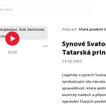
Podcast:
Staré pověsti 
Synové Svato
Tatarská pri
10:10
24.02.2025
Legendy o synech Svatopl
symbolizující sílu národ
spravedlnost, která sjed
exotický nádech a připomí
vyprávění Starých pověst