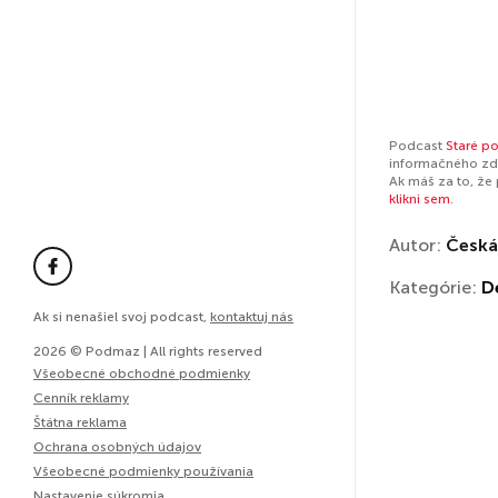
Podcast
Staré po
informačného zdr
Ak máš za to, že
klikni sem
.
Autor:
Česká
Kategórie:
D
Ak si nenašiel svoj podcast,
kontaktuj nás
2026 © Podmaz | All rights reserved
Všeobecné obchodné podmienky
Cenník reklamy
Štátna reklama
Ochrana osobných údajov
Všeobecné podmienky používania
Nastavenie súkromia