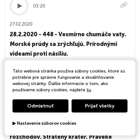
03:20
27.02.2020
28.2.2020 - 448 - Vesmírne chumáče vaty.
Morské prúdy sa zrýchľujú. Prírodnými
videami proti násiliu.
Vesmírne chumáče vaty. Morské prúdy sa zrýchľujú.
Táto webová stránka používa súbory cookies, ktoré sú
Prírodnými videami proti násiliu.
potrebné pre správne fungovanie a skvalitňovanie
webovej stránky. Ďalšie informácie o tom, ako
používame súbory cookies, nájdete
tu
.
03:55
Odmietnuť
Prijať všetky
27.02.2020
▶ Nastavenie súborov cookies
27.2.2020 - 447 - Digitálne peklo
rozchodov. Stratený kráter. Praveké