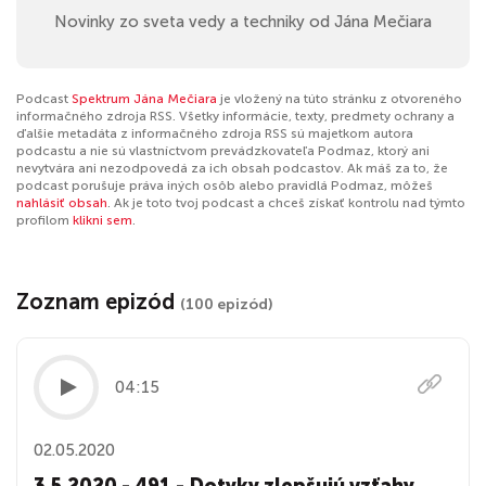
Novinky zo sveta vedy a techniky od Jána Mečiara
Podcast
Spektrum Jána Mečiara
je vložený na túto stránku z otvoreného
informačného zdroja RSS. Všetky informácie, texty, predmety ochrany a
ďalšie metadáta z informačného zdroja RSS sú majetkom autora
podcastu a nie sú vlastníctvom prevádzkovateľa Podmaz, ktorý ani
nevytvára ani nezodpovedá za ich obsah podcastov. Ak máš za to, že
podcast porušuje práva iných osôb alebo pravidlá Podmaz, môžeš
nahlásiť obsah
. Ak je toto tvoj podcast a chceš získať kontrolu nad týmto
profilom
klikni sem
.
Zoznam epizód
(100 epizód)
04:15
02.05.2020