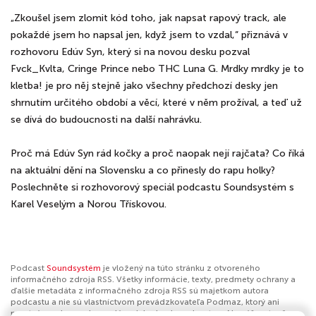
„Zkoušel jsem zlomit kód toho, jak napsat rapový track, ale
pokaždé jsem ho napsal jen, když jsem to vzdal,“ přiznává v
rozhovoru Edúv Syn, který si na novou desku pozval
Fvck_Kvlta, Cringe Prince nebo THC Luna G. Mrdky mrdky je to
kletba! je pro něj stejně jako všechny předchozí desky jen
shrnutím určitého období a věcí, které v něm prožíval, a teď už
se dívá do budoucnosti na další nahrávku.
Proč má Edúv Syn rád kočky a proč naopak nejí rajčata? Co říká
na aktuální dění na Slovensku a co přinesly do rapu holky?
Poslechněte si rozhovorový speciál podcastu Soundsystém s
Karel Veselým a Norou Třískovou.
Podcast
Soundsystém
je vložený na túto stránku z otvoreného
informačného zdroja RSS. Všetky informácie, texty, predmety ochrany a
ďalšie metadáta z informačného zdroja RSS sú majetkom autora
podcastu a nie sú vlastníctvom prevádzkovateľa Podmaz, ktorý ani
nevytvára ani nezodpovedá za ich obsah podcastov. Ak máš za to, že