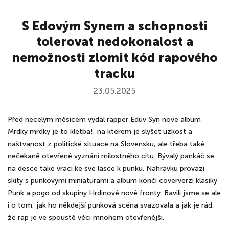
S Edovým Synem a schopnosti
tolerovat nedokonalost a
nemožnosti zlomit kód rapového
tracku
23.05.2025
Před necelým měsícem vydal rapper Edúv Syn nové album
Mrdky mrdky je to kletba!, na kterém je slyšet úzkost a
naštvanost z politické situace na Slovensku, ale třeba také
nečekaně otevřené vyznání milostného citu. Bývalý pankáč se
na desce také vrací ke své lásce k punku. Nahrávku provází
skity s punkovými miniaturami a album končí coververzí klasiky
Punk a pogo od skupiny Hrdinové nové fronty. Bavili jsme se ale
i o tom, jak ho někdejší punková scéna svazovala a jak je rád,
že rap je ve spoustě věcí mnohem otevřenější.