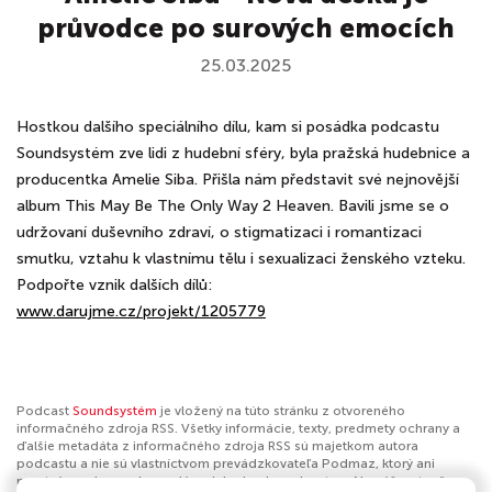
průvodce po surových emocích
25.03.2025
Hostkou dalšího speciálního dílu, kam si posádka podcastu
Soundsystém zve lidi z hudební sféry, byla pražská hudebnice a
producentka Amelie Siba. Přišla nám představit své nejnovější
album This May Be The Only Way 2 Heaven. Bavili jsme se o
udržovaní duševního zdraví, o stigmatizaci i romantizaci
smutku, vztahu k vlastnímu tělu i sexualizaci ženského vzteku.
Podpořte vznik dalších dílů:
www.darujme.cz/projekt/1205779
Podcast
Soundsystém
je vložený na túto stránku z otvoreného
informačného zdroja RSS. Všetky informácie, texty, predmety ochrany a
ďalšie metadáta z informačného zdroja RSS sú majetkom autora
podcastu a nie sú vlastníctvom prevádzkovateľa Podmaz, ktorý ani
nevytvára ani nezodpovedá za ich obsah podcastov. Ak máš za to, že