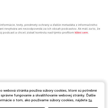
 informácie, texty, predmety ochrany a ďalšie metadáta z informačného
ani nevytvára ani nezodpovedá za ich obsah podcastov. Ak máš za to, že
tvoj podcast a chceš získať kontrolu nad týmto profilom
klikni sem
.
o webová stránka používa súbory cookies, ktoré sú potrebné
 správne fungovanie a skvalitňovanie webovej stránky. Ďalšie
ormácie o tom, ako používame súbory cookies, nájdete
tu
.