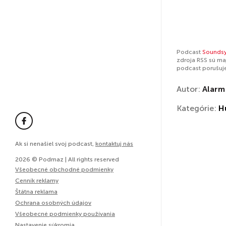
Podcast
Sounds
zdroja RSS sú ma
podcast porušuj
Autor:
Alarm
Kategórie:
H
Ak si nenašiel svoj podcast,
kontaktuj nás
2026 © Podmaz | All rights reserved
Všeobecné obchodné podmienky
Cenník reklamy
Štátna reklama
Ochrana osobných údajov
Všeobecné podmienky používania
Nastavenie súkromia