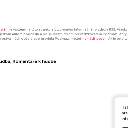
ystém
je vložený na túto stránku z otvoreného informačného zdroja RSS. Všetky
jetkom autora podcastu a nie sú vlastníctvom prevádzkovateľa Podmaz, ktorý 
e práva iných osôb alebo pravidlá Podmaz, môžeš
nahlásiť obsah
. Ak je toto 
udba
,
Komentáre k hudbe
Tát
pre
inf