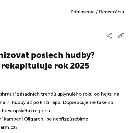
Prihlásenie
/
Registrácia
onizovat poslech hudby?
rekapituluje rok 2025
shrnutí zásadních trendů uplynulého roku od hejtu na
onální hudby až po krizi rapu. Doporučujeme také 25
odoevropského regionu.
ní kampani Oligarchii se nepřizpůsobíme
larm.cz/