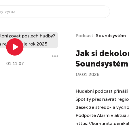
Podcast:
Soundsystém
Jak si dekol
Soundsystém 
01:11:07
19.01.2026
Hudební podcast přináší 
Spotify přes návrat regi
desek ze středo- a vých
Podpořte Alarm v aktuál
https://komunita.denika