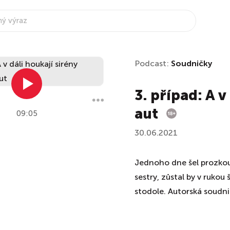
Podcast:
Soudničky
3. případ: A v
aut
09:05
30.06.2021
Jednoho dne šel prozkou
sestry, zůstal by v ruko
stodole. Autorská soudni