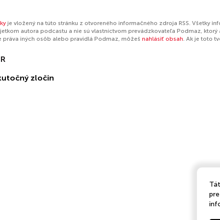
ky
je vložený na túto stránku z otvoreného informačného zdroja RSS. Všetky in
jetkom autora podcastu a nie sú vlastníctvom prevádzkovateľa Podmaz, ktorý 
e práva iných osôb alebo pravidlá Podmaz, môžeš
nahlásiť obsah
. Ak je toto 
 R
kutočný zločin
Tát
pre
inf