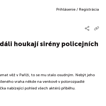
Prihlásenie
/
Registrácia
 dáli houkají sirény policejních
mat věž v Paříži, to se mu stalo osudným. Nebýt jeho
u šíleného vraha někde na venkově v polorozpadlé
čka nabízející pohled všech aktérů příběhu.