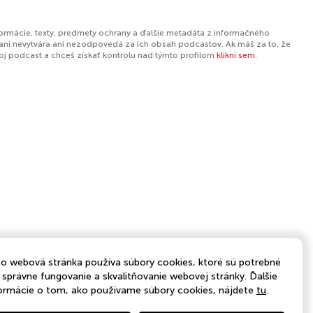
formácie, texty, predmety ochrany a ďalšie metadáta z informačného
ani nevytvára ani nezodpovedá za ich obsah podcastov. Ak máš za to, že
tvoj podcast a chceš získať kontrolu nad týmto profilom
klikni sem
.
o webová stránka používa súbory cookies, ktoré sú potrebné
 správne fungovanie a skvalitňovanie webovej stránky. Ďalšie
ormácie o tom, ako používame súbory cookies, nájdete
tu
.