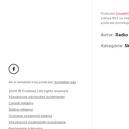
Podcast
Soudnič
zdroja RSS sú ma
podcast porušuj
Autor:
Radio
Kategórie:
S
Ak si nenašiel svoj podcast,
kontaktuj nás
2026 © Podmaz | All rights reserved
Všeobecné obchodné podmienky
Cenník reklamy
Štátna reklama
Ochrana osobných údajov
Všeobecné podmienky používania
Nastavenie súkromia