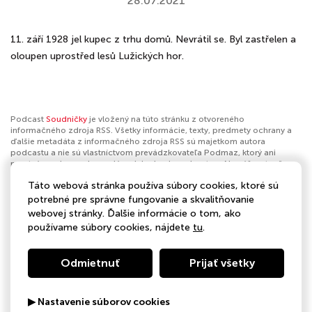
28.07.2021
11. září 1928 jel kupec z trhu domů. Nevrátil se. Byl zastřelen a
oloupen uprostřed lesů Lužických hor.
Podcast
Soudničky
je vložený na túto stránku z otvoreného
informačného zdroja RSS. Všetky informácie, texty, predmety ochrany a
ďalšie metadáta z informačného zdroja RSS sú majetkom autora
podcastu a nie sú vlastníctvom prevádzkovateľa Podmaz, ktorý ani
nevytvára ani nezodpovedá za ich obsah podcastov. Ak máš za to, že
podcast porušuje práva iných osôb alebo pravidlá Podmaz, môžeš
Táto webová stránka používa súbory cookies, ktoré sú
nahlásiť obsah
. Ak je toto tvoj podcast a chceš získať kontrolu nad týmto
profilom
klikni sem
.
potrebné pre správne fungovanie a skvalitňovanie
webovej stránky. Ďalšie informácie o tom, ako
Autor:
Radio R
používame súbory cookies, nájdete
tu
.
Kategórie:
Skutočný zločin
Odmietnuť
Prijať všetky
▶ Nastavenie súborov cookies