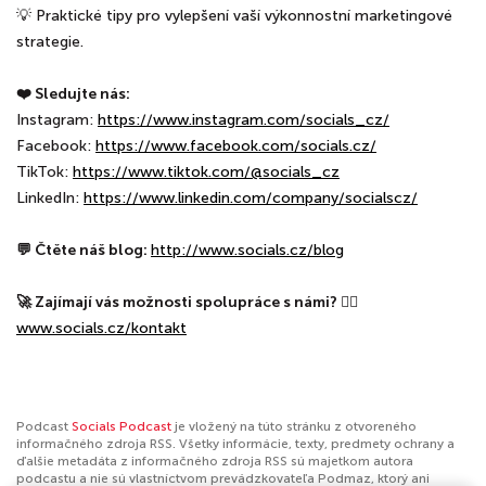
💡 Praktické tipy pro vylepšení vaší výkonnostní marketingové
strategie.
❤️ Sledujte nás:
Instagram:
⁠⁠⁠⁠⁠⁠⁠⁠⁠⁠⁠https://www.instagram.com/socials_cz/⁠⁠⁠⁠⁠⁠⁠⁠⁠⁠⁠
Facebook:
⁠⁠⁠⁠⁠⁠⁠⁠⁠⁠⁠https://www.facebook.com/socials.cz/⁠⁠⁠⁠⁠⁠⁠⁠⁠⁠⁠
TikTok:
⁠⁠⁠⁠⁠⁠⁠⁠⁠⁠⁠https://www.tiktok.com/@socials_cz⁠⁠⁠⁠⁠⁠⁠⁠⁠⁠⁠
LinkedIn:
⁠⁠⁠⁠⁠⁠⁠⁠⁠⁠⁠https://www.linkedin.com/company/socialscz/⁠⁠⁠⁠⁠⁠⁠⁠⁠⁠⁠
💬 Čtěte náš blog:
⁠⁠⁠⁠⁠⁠⁠⁠⁠⁠⁠http://www.socials.cz/blog⁠⁠⁠⁠⁠⁠⁠⁠⁠⁠⁠
🚀 Zajímají vás možnosti spolupráce s námi?
👉🏼
⁠⁠⁠⁠⁠⁠⁠⁠⁠www.socials.cz/kontakt⁠⁠⁠⁠⁠⁠⁠⁠
Podcast
Socials Podcast
je vložený na túto stránku z otvoreného
informačného zdroja RSS. Všetky informácie, texty, predmety ochrany a
ďalšie metadáta z informačného zdroja RSS sú majetkom autora
podcastu a nie sú vlastníctvom prevádzkovateľa Podmaz, ktorý ani