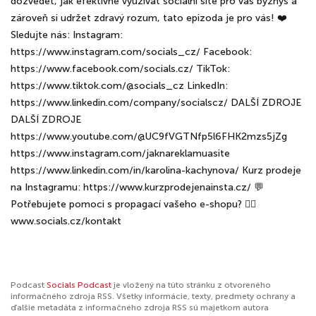
dozvědět, jak efektivně využívat sociální sítě pro váš byznys a
zároveň si udržet zdravý rozum, tato epizoda je pro vás! ❤️
Sledujte nás: Instagram:
⁠⁠⁠⁠⁠⁠⁠⁠https://www.instagram.com/socials_cz/⁠⁠⁠⁠⁠⁠⁠⁠⁠⁠⁠⁠ Facebook:
⁠⁠⁠⁠⁠⁠⁠⁠⁠⁠⁠⁠https://www.facebook.com/socials.cz/⁠⁠⁠⁠⁠⁠⁠⁠⁠⁠⁠⁠ TikTok:
⁠⁠⁠⁠⁠⁠⁠⁠⁠⁠⁠⁠https://www.tiktok.com/@socials_cz ⁠⁠⁠⁠⁠⁠⁠⁠⁠⁠⁠⁠LinkedIn:
⁠⁠⁠⁠⁠⁠⁠⁠⁠⁠⁠⁠https://www.linkedin.com/company/socialscz/⁠⁠⁠⁠⁠⁠⁠⁠⁠⁠⁠⁠ DALŠÍ ZDROJE
DALŠÍ ZDROJE
https://www.youtube.com/@UC9fVGTNfp5l6FHK2mzs5jZg
https://www.instagram.com/jaknareklamuasite
https://www.linkedin.com/in/karolina-kachynova/ Kurz prodeje
na Instagramu: https://www.kurzprodejenainsta.cz/ 💬
Potřebujete pomoci s propagací vašeho e-shopu? 👉🏼
⁠⁠⁠⁠⁠⁠⁠⁠⁠⁠www.socials.cz/kontakt⁠⁠⁠⁠⁠⁠⁠⁠⁠
Podcast
Socials Podcast
je vložený na túto stránku z otvoreného
informačného zdroja RSS. Všetky informácie, texty, predmety ochrany a
ďalšie metadáta z informačného zdroja RSS sú majetkom autora