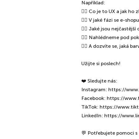
Například:
👉🏼 Co je to UX a jak ho 
👉🏼 V jaké fázi se e-sho
👉🏼 Jaké jsou nejčastějš
👉🏼 Nahlédneme pod pokl
👉🏼 A dozvíte se, jaká bar
Užijte si poslech!
❤️ Sledujte nás:
Instagram: ⁠⁠⁠⁠⁠⁠⁠⁠https://www.i
Facebook: ⁠⁠⁠⁠⁠⁠⁠⁠⁠⁠⁠⁠https://www.
TikTok: ⁠⁠⁠⁠⁠⁠⁠⁠⁠⁠⁠⁠https://w
⁠⁠⁠⁠⁠⁠⁠⁠⁠⁠⁠⁠LinkedIn: ⁠⁠⁠⁠⁠⁠⁠⁠⁠⁠⁠⁠http
💬 Potřebujete pomoci s