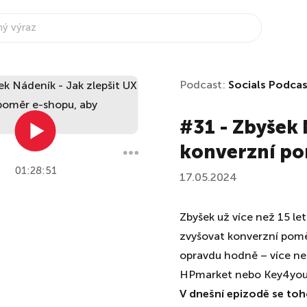
Podcast:
Socials Podcas
#31 - Zbyšek 
konverzní po
01:28:51
17.05.2024
Zbyšek už více než 15 l
zvyšovat konverzní pomě
opravdu hodně – více než
HPmarket nebo Key4you
V dnešní epizodě se to