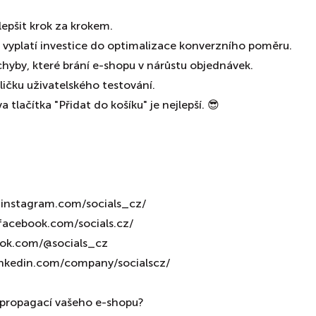
zlepšit krok za krokem.
pu vyplatí investice do optimalizace konverzního poměru.
í chyby, které brání e-shopu v nárůstu objednávek.
ičku uživatelského testování.
va tlačítka "Přidat do košíku" je nejlepší. 😎
nstagram.com/socials_cz/⁠⁠⁠⁠⁠⁠⁠⁠⁠⁠⁠⁠
facebook.com/socials.cz/⁠⁠⁠⁠⁠⁠⁠⁠⁠⁠⁠⁠
ww.tiktok.com/@socials_cz
s://www.linkedin.com/company/socialscz/⁠⁠⁠⁠⁠⁠⁠⁠⁠⁠⁠⁠
 propagací vašeho e-shopu?