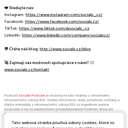
❤️ Sledujte nás:
Instagram:
⁠⁠⁠⁠⁠⁠⁠⁠⁠⁠⁠⁠https://www.instagram.com/socials_cz/⁠⁠⁠⁠⁠⁠⁠⁠⁠⁠⁠⁠
Facebook:
⁠⁠⁠⁠⁠⁠⁠⁠⁠⁠⁠⁠https://www.facebook.com/socials.cz/⁠⁠⁠⁠⁠⁠⁠⁠⁠⁠⁠⁠
TikTok:
⁠⁠⁠⁠⁠⁠⁠⁠⁠⁠⁠⁠https://www.tiktok.com/@socials_cz⁠⁠⁠⁠⁠⁠⁠⁠⁠⁠⁠⁠
LinkedIn:
⁠⁠⁠⁠⁠⁠⁠⁠⁠⁠⁠⁠https://www.linkedin.com/company/socialscz/⁠⁠⁠⁠⁠⁠⁠⁠⁠⁠⁠⁠
💬 Čtěte náš blog:
⁠⁠⁠⁠⁠⁠⁠⁠⁠⁠⁠⁠http://www.socials.cz/blog⁠⁠⁠⁠⁠⁠⁠⁠⁠⁠⁠⁠
🚀 Zajímají vás možnosti spolupráce s námi?
👉🏼
⁠⁠⁠⁠⁠⁠⁠⁠⁠⁠www.socials.cz/kontakt⁠⁠⁠⁠⁠⁠⁠⁠⁠
Podcast
Socials Podcast
je vložený na túto stránku z otvoreného
informačného zdroja RSS. Všetky informácie, texty, predmety ochrany a
ďalšie metadáta z informačného zdroja RSS sú majetkom autora
podcastu a nie sú vlastníctvom prevádzkovateľa Podmaz, ktorý ani
nevytvára ani nezodpovedá za ich obsah podcastov. Ak máš za to, že
podcast porušuje práva iných osôb alebo pravidlá Podmaz, môžeš
Táto webová stránka používa súbory cookies, ktoré sú
nahlásiť obsah
. Ak je toto tvoj podcast a chceš získať kontrolu nad týmto
profilom
klikni sem
.