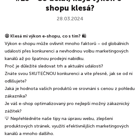
shopu klesá?
28.03.2024
😫 Klesá mi výkon e-shopu, co s tím?
🛍️
Výkon e-shopu může ovlivnit mnoho faktorů – od globálních
událostí přes konkurenci a nevhodnou volbu marketingových
kanálů až po špatnou prodejní nabídku.
Proč je důležité sledovat trh a aktuální události?
Znáte svou SKUTEČNOU konkurenci a víte přesně, jak se od ní
odlišujete?
Jaká je hodnota vašich produktů ve srovnání s cenou z pohledu
zákazníka?
Je váš e-shop optimalizovaný pro nejlepší možný zákaznický
zážitek?
💡 Nepřehlédněte naše tipy na úpravu webu, zlepšení
produktových stránek, využití efektivnějších marketingových
kanálů a mnoho dalšího.