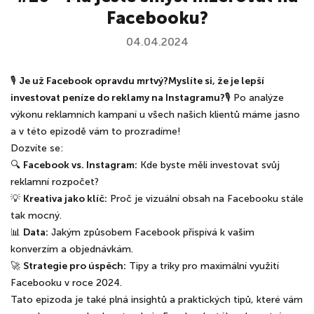
Facebooku?
04.04.2024
🎙
Je už Facebook opravdu mrtvý?
Myslíte si, že je lepší
investovat peníze do reklamy na Instagramu?
🎙 Po analýze
výkonu reklamních kampaní u všech našich klientů máme jasno
a v této epizodě vám to prozradíme!
Dozvíte se:
🔍
Facebook vs. Instagram:
Kde byste měli investovat svůj
reklamní rozpočet?
💡
Kreativa jako klíč:
Proč je vizuální obsah na Facebooku stále
tak mocný.
📊
Data:
Jakým způsobem Facebook přispívá k vašim
konverzím a objednávkám.
🚀
Strategie pro úspěch:
Tipy a triky pro maximální využití
Facebooku v roce 2024.
Tato epizoda je také plná insightů a praktických tipů, které vám