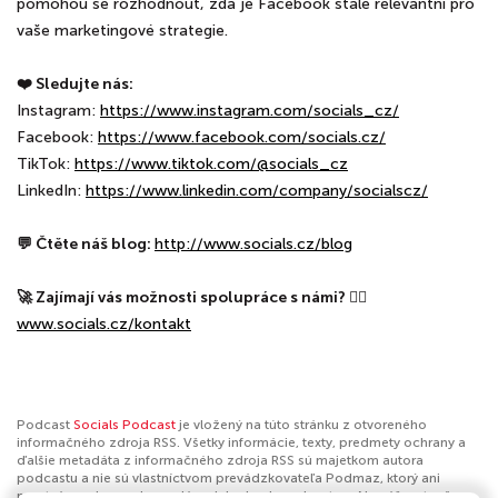
pomohou se rozhodnout, zda je Facebook stále relevantní pro
vaše marketingové strategie.
❤️ Sledujte nás:
Instagram:
⁠⁠⁠⁠⁠⁠⁠⁠⁠⁠⁠⁠https://www.instagram.com/socials_cz/⁠⁠⁠⁠⁠⁠⁠⁠⁠⁠⁠⁠
Facebook:
⁠⁠⁠⁠⁠⁠⁠⁠⁠⁠⁠⁠https://www.facebook.com/socials.cz/⁠⁠⁠⁠⁠⁠⁠⁠⁠⁠⁠⁠
TikTok:
⁠⁠⁠⁠⁠⁠⁠⁠⁠⁠⁠⁠https://www.tiktok.com/@socials_cz⁠⁠⁠⁠⁠⁠⁠⁠⁠⁠⁠⁠
LinkedIn:
⁠⁠⁠⁠⁠⁠⁠⁠⁠⁠⁠⁠https://www.linkedin.com/company/socialscz/⁠⁠⁠⁠⁠⁠⁠⁠⁠⁠⁠⁠
💬 Čtěte náš blog:
⁠⁠⁠⁠⁠⁠⁠⁠⁠⁠⁠⁠http://www.socials.cz/blog⁠⁠⁠⁠⁠⁠⁠⁠⁠⁠⁠⁠
🚀 Zajímají vás možnosti spolupráce s námi?
👉🏼
⁠⁠⁠⁠⁠⁠⁠⁠⁠⁠www.socials.cz/kontakt⁠⁠⁠⁠⁠⁠⁠⁠⁠
Podcast
Socials Podcast
je vložený na túto stránku z otvoreného
informačného zdroja RSS. Všetky informácie, texty, predmety ochrany a
ďalšie metadáta z informačného zdroja RSS sú majetkom autora
podcastu a nie sú vlastníctvom prevádzkovateľa Podmaz, ktorý ani
nevytvára ani nezodpovedá za ich obsah podcastov. Ak máš za to, že