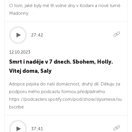
O tom, jaké byly mé tři volné dny v Kodani a nové turné
Madonny.
27:42
12.10.2023
Smrt i naděje v 7 dnech. Sbohem, Holly.
Vítej doma, Saly
Adopce pejska do naší domácnost, druhý díl. Děkuju za
podporu mého podcastu formou předplatného:
https://podcasters.spotify.com/pod/show/slysimese/su
bscribe
37:41