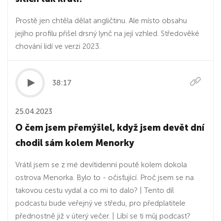
Prostě jen chtěla dělat angličtinu. Ale místo obsahu
jejího profilu přišel drsný lynč na její vzhled. Středověké
chování lidí ve verzi 2023.
38:17
25.04.2023
O čem jsem přemýšlel, když jsem devět dní
chodil sám kolem Menorky
Vrátil jsem se z mé devítidenní poutě kolem dokola
ostrova Menorka. Bylo to - očisťující. Proč jsem se na
takovou cestu vydal a co mi to dalo? | Tento díl
podcastu bude veřejný ve středu, pro předplatitele
přednostně již v úterý večer. | Líbí se ti můj podcast?