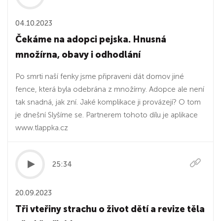
04.10.2023
Čekáme na adopci pejska. Hnusná
množírna, obavy i odhodlání
Po smrti naší fenky jsme připraveni dát domov jiné
fence, která byla odebrána z množírny. Adopce ale není
tak snadná, jak zní. Jaké komplikace ji provázejí? O tom
je dnešní Slyšíme se. Partnerem tohoto dílu je aplikace
www.tlappka.cz
25:34
20.09.2023
Tři vteřiny strachu o život dětí a revize těla