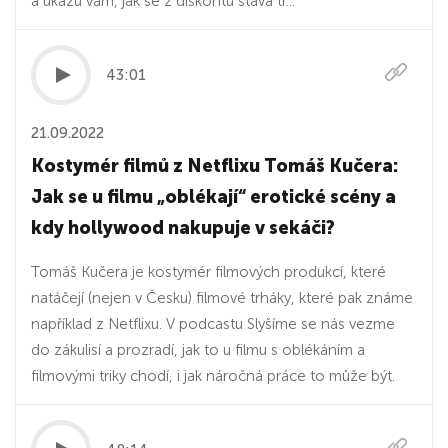
a ukážu vám, jak se z diskontů stává tr...
43:01
21.09.2022
Kostymér filmů z Netflixu Tomáš Kučera:
Jak se u filmu „oblékají“ erotické scény a
kdy hollywood nakupuje v sekáči?
Tomáš Kučera je kostymér filmových produkcí, které
natáčejí (nejen v Česku) filmové trháky, které pak známe
například z Netflixu. V podcastu Slyšíme se nás vezme
do zákulisí a prozradí, jak to u filmu s oblékáním a
filmovými triky chodí, i jak náročná práce to může být.