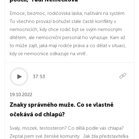
Emoce, bezmoc, rodičovská láska, naštvání na systém.
To všechno provází bohužel stále časté konflikty v
nemocnicích, kdy chce rodič být se svým nemocným
dítětem, ale nemocniční personál ho vyhazuje. Kam až
to může zajít, jaká mají rodiče práva a co dělat v situaci,
kdy se nemocnice odkazuje na vnitř...
37:53
19.10.2022
Znaky správného muže. Co se vlastně
očekává od chlapů?
Svaly, mozek, testosteron? Co dělá podle vás chlapa?
Zeptal jsem své ženské komunity. Jak žila představitelka