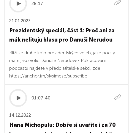
28:17
21.01.2023
Prezidentský speciál, část 1: Proč ani za
mák nelituju hlasu pro Danuši Nerudou
Blíží se druhé kolo prezidentských voleb, jaké pocity
mám jako volič Danuše Nerudové? Pokračování
podcastu najdete v předplatitelské sekci, zde:
https://anchor.fm/slysimese/subscribe
01:07:40
14.12.2022
Hana Michopulu: Dobře si uvaříte i za 70