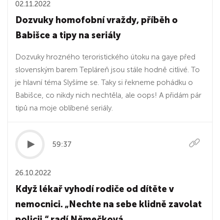
02.11.2022
Dozvuky homofobní vraždy, příběh o
Babišce a tipy na seriály
Dozvuky hrozného teroristického útoku na gaye před
slovenským barem Tepláreň jsou stále hodně citlivé. To
je hlavní téma Slyšíme se. Taky si řekneme pohádku o
Babišce, co nikdy nich nechtěla, ale oops! A přidám pár
tipů na moje oblíbené seriály.
59:37
26.10.2022
Když lékař vyhodí rodiče od dítěte v
nemocnici. „Nechte na sebe klidně zavolat
policii,“ radí Němečková