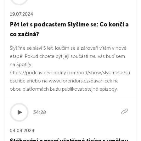
19.07.2024
Pět let s podcastem Slyšíme se: Co končí a
co začíná?
Slyšíme se slaví 5 let, loučím se a zároveň vítám v nové
etapě. Pokud chcete být její součástí zvu vás buď sem
na Spotify:
https://podcasters.spotify.com/pod/show/slysimese/su
bscribe anebo na www.forendors.cz/davanicek na
obou platformách budu publikovat stejné epizody.
34:28
04.04.2024