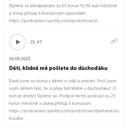
Slyšíme se předplatným za 25 korun (0,99 eur) měsíčně
a získej přístup k bonusovým epizodám:
https://podcasters.spotify.com/pod/show/sl...
21:47
16.08.2023
Děti, klidně mě pošlete do důchoďáku
Bavili jsme se doma s dětmi o stáří a umírání. Proč jsem
svým dětem řekl, že si přeju být klidně v důchoďáku? O
tom je dnešní Slyšíme se. Podpoř tento podcast za 25
korun měsíčně a získej přístup k bonusům:
https://podcasters.spotify.com/pod/show/slysimese/su
bscribe