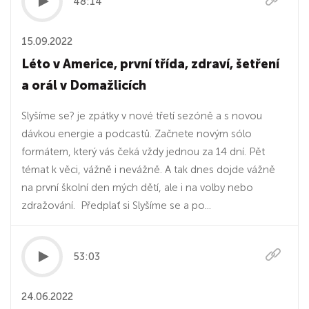
48:14
15.09.2022
Léto v Americe, první třída, zdraví, šetření
a orál v Domažlicích
Slyšíme se? je zpátky v nové třetí sezóně a s novou
dávkou energie a podcastů. Začnete novým sólo
formátem, který vás čeká vždy jednou za 14 dní. Pět
témat k věci, vážně i nevážně. A tak dnes dojde vážně
na první školní den mých dětí, ale i na volby nebo
zdražování. Předplať si Slyšíme se a po...
53:03
24.06.2022