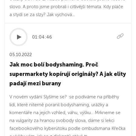
slovo. A proto jsme probrali i citlivější témata. Kdy pláče
a stydí se za slzy? Jak vychová...
01:04:46
05.10.2022
Jak moc bolí bodyshaming. Proč
supermarkety kopírují originály? A jak elity
padají mezi burany
V novém vydání Slyšíme se? se podíváme na příběhy
lidí, které niterně poranil bodyshaming, urážky a
komentáře na jejich vzhled, váhu, výšku... Mrkneme se
na vulgarity za hranou svobody slova, dáme si lekci
facebookového kyberútoku podle ombudsmana Křečka