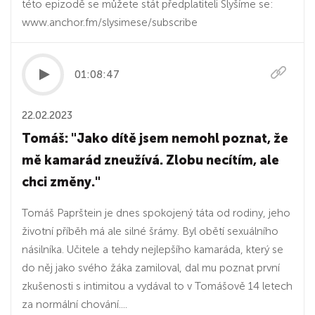
této epizodě se můžete stát předplatiteli Slyšíme se:
www.anchor.fm/slysimese/subscribe
01:08:47
22.02.2023
Tomáš: "Jako dítě jsem nemohl poznat, že
mě kamarád zneužívá. Zlobu necítím, ale
chci změny."
Tomáš Paprštein je dnes spokojený táta od rodiny, jeho
životní příběh má ale silné šrámy. Byl obětí sexuálního
násilníka. Učitele a tehdy nejlepšího kamaráda, který se
do něj jako svého žáka zamiloval, dal mu poznat první
zkušenosti s intimitou a vydával to v Tomášově 14 letech
za normální chování....