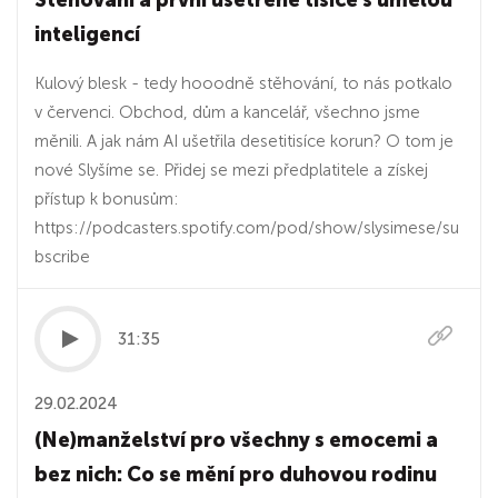
Stěhování a první ušetřené tisíce s umělou
inteligencí
Kulový blesk - tedy hooodně stěhování, to nás potkalo
v červenci. Obchod, dům a kancelář, všechno jsme
měnili. A jak nám AI ušetřila desetitisíce korun? O tom je
nové Slyšíme se. Přidej se mezi předplatitele a získej
přístup k bonusům:
https://podcasters.spotify.com/pod/show/slysimese/su
bscribe
31:35
29.02.2024
(Ne)manželství pro všechny s emocemi a
bez nich: Co se mění pro duhovou rodinu