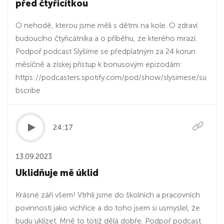
před čtyřicítkou
O nehodě, kterou jsme měli s dětmi na kole. O zdraví
budoucího čtyřicátníka a o příběhu, ze kterého mrazí.
Podpoř podcast Slyšíme se předplatným za 24 korun
měsíčně a získej přístup k bonusovým epizodám:
https://podcasters.spotify.com/pod/show/slysimese/su
bscribe
24:17
13.09.2023
Uklidňuje mě úklid
Krásné září všem! Vtrhli jsme do školních a pracovních
povinností jako vichřice a do toho jsem si usmyslel, že
budu uklízet. Mně to totiž dělá dobře. Podpoř podcast