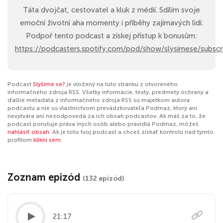
Táta dvojčat, cestovatel a kluk z médií. Sdílím svoje
emoční životní aha momenty i příběhy zajímavých lidí.
Podpoř tento podcast a získej přístup k bonusům:
https://podcasters.spotify.com/pod/show/slysimese/subscr
Podcast
Slyšíme se?
je vložený na túto stránku z otvoreného
informačného zdroja RSS. Všetky informácie, texty, predmety ochrany a
ďalšie metadáta z informačného zdroja RSS sú majetkom autora
podcastu a nie sú vlastníctvom prevádzkovateľa Podmaz, ktorý ani
nevytvára ani nezodpovedá za ich obsah podcastov. Ak máš za to, že
podcast porušuje práva iných osôb alebo pravidlá Podmaz, môžeš
nahlásiť obsah
. Ak je toto tvoj podcast a chceš získať kontrolu nad týmto
profilom
klikni sem
.
Zoznam epizód
(132 epizód)
21:17