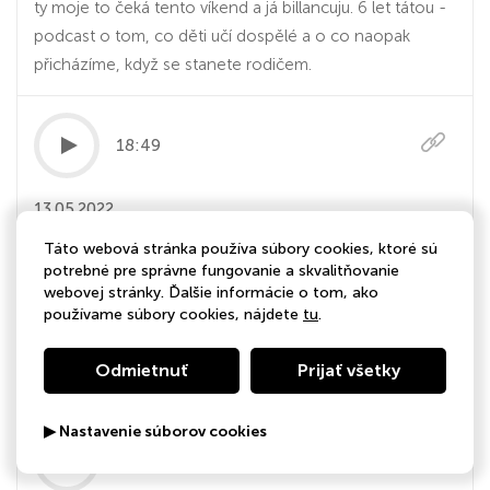
ty moje to čeká tento víkend a já billancuju. 6 let tátou -
podcast o tom, co děti učí dospělé a o co naopak
přicházíme, když se stanete rodičem.
18:49
13.05.2022
Nahá reportáž z nudistické vesnice
Táto webová stránka používa súbory cookies, ktoré sú
potrebné pre správne fungovanie a skvalitňovanie
Na Kanárských ostrovech existuje vesnice, která je
webovej stránky. Ďalšie informácie o tom, ako
používame súbory cookies, nájdete
tu
.
místní vládou oficiálně uznána jako nudistická. Jak se
tam žije a co (ne)uvidíte, když sem dorazíte jako turisté?
Odmietnuť
Prijať všetky
O tom je dnešní Slyšíme se.
▶ Nastavenie súborov cookies
25:09