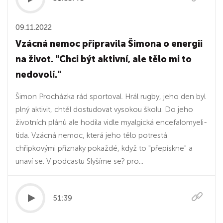
09.11.2022
Vzácná nemoc připravila Šimona o energii
na život. "Chci být aktivní, ale tělo mi to
nedovolí."
Šimon Procházka rád sportoval. Hrál rugby, jeho den byl
plný aktivit, chtěl dostudovat vysokou školu. Do jeho
životních plánů ale hodila vidle myalgická encefalomyeli­
tida. Vzácná nemoc, která jeho tělo potrestá
chřipkovými příznaky pokaždé, když to "přepískne" a
unaví se. V podcastu Slyšíme se? pro...
51:39