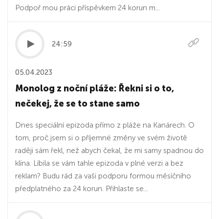
Podpoř mou práci příspěvkem 24 korun m...
24:59
05.04.2023
Monolog z noční pláže: Řekni si o to,
nečekej, že se to stane samo
Dnes speciální epizoda přímo z pláže na Kanárech. O
tom, proč jsem si o příjemné změny ve svém životě
raději sám řekl, než abych čekal, že mi samy spadnou do
klína. Líbila se vám tahle epizoda v plné verzi a bez
reklam? Budu rád za vaši podporu formou měsíčního
předplatného za 24 korun. Přihlaste se...