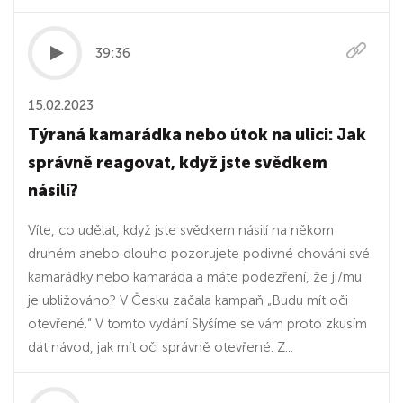
39:36
15.02.2023
Týraná kamarádka nebo útok na ulici: Jak
správně reagovat, když jste svědkem
násilí?
Víte, co udělat, když jste svědkem násilí na někom
druhém anebo dlouho pozorujete podivné chování své
kamarádky nebo kamaráda a máte podezření, že ji/mu
je ubližováno? V Česku začala kampaň „Budu mít oči
otevřené.“ V tomto vydání Slyšíme se vám proto zkusím
dát návod, jak mít oči správně otevřené. Z...