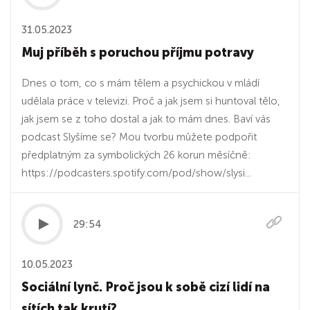
31.05.2023
Muj příběh s poruchou příjmu potravy
Dnes o tom, co s mám tělem a psychickou v mládí
udělala práce v televizi. Proč a jak jsem si huntoval tělo,
jak jsem se z toho dostal a jak to mám dnes. Baví vás
podcast Slyšíme se? Mou tvorbu můžete podpořit
předplatným za symbolických 26 korun měsíčně:
https://podcasters.spotify.com/pod/show/slysi...
29:54
10.05.2023
Sociální lynč. Proč jsou k sobě cizí lidí na
sítích tak krutí?