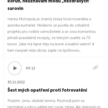
korun, neuznávám módu „nezdravých“
surovin
Hanka Michopulu je známá česká food novinářka a
autorka kuchařek. Nedávno se pustila do odvážné
projektu pro rodiče samoživitele a se svou komunitou
přináší pravidelně recepty, ze kterých uvaříte za 70
korun. Jaké má tajné triky na levné a kvalitní vaření? A
kam naopak ráda občas zajde na špičkovou...
49:12
30.11.2022
Šest mých opatření proti fotrovatění
Podzim, zima, období temna. Rozhodl jsem se
nechátrat a něco udělat pro svoje zdraví. Ale dokopat se