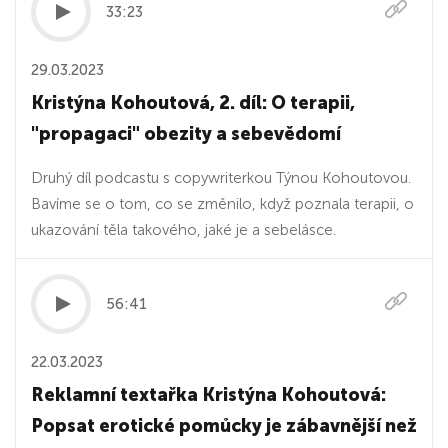
33:23
29.03.2023
Kristýna Kohoutová, 2. díl: O terapii,
"propagaci" obezity a sebevědomí
Druhý díl podcastu s copywriterkou Týnou Kohoutovou.
Bavíme se o tom, co se změnilo, když poznala terapii, o
ukazování těla takového, jaké je a sebelásce.
56:41
22.03.2023
Reklamní textařka Kristýna Kohoutová:
Popsat erotické pomůcky je zábavnější než