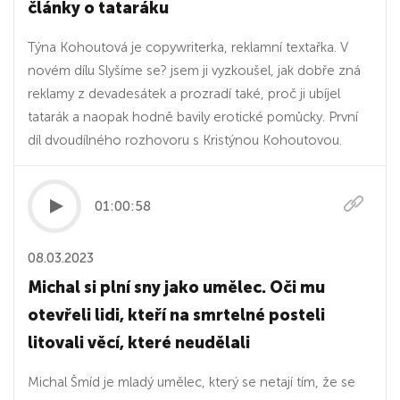
články o tataráku
Týna Kohoutová je copywriterka, reklamní textařka. V
novém dílu Slyšíme se? jsem ji vyzkoušel, jak dobře zná
reklamy z devadesátek a prozradí také, proč ji ubíjel
tatarák a naopak hodně bavily erotické pomůcky. První
díl dvoudílného rozhovoru s Kristýnou Kohoutovou.
01:00:58
08.03.2023
Michal si plní sny jako umělec. Oči mu
otevřeli lidi, kteří na smrtelné posteli
litovali věcí, které neudělali
Michal Šmíd je mladý umělec, který se netají tím, že se