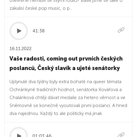
otevřeně nemluví se svými rodiči? Bavili jsme se také o
zákulisí české pop music, o p...
41:38
16.11.2022
Vaše radosti, coming out prvních českých
poslanců, Český slavík a ujeté senátorky
Uplynulé dva týdny byly extra bohaté na queer témata.
Ochránkyně tradičních hodnot, senátorka Kovářová a
Chalánková chtějí dávat medaile za hetero věrnost a ve
Sněmovně se konečně vyoutovali první poslanci. A hned
dva najednou. Každý to ale politicky má jinak.
01:03:46