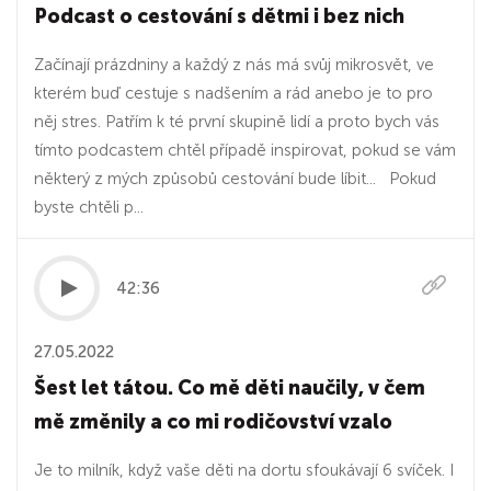
Podcast o cestování s dětmi i bez nich
Začínají prázdniny a každý z nás má svůj mikrosvět, ve
kterém buď cestuje s nadšením a rád anebo je to pro
něj stres. Patřím k té první skupině lidí a proto bych vás
tímto podcastem chtěl případě inspirovat, pokud se vám
některý z mých způsobů cestování bude líbit... Pokud
byste chtěli p...
42:36
27.05.2022
Šest let tátou. Co mě děti naučily, v čem
mě změnily a co mi rodičovství vzalo
Je to milník, když vaše děti na dortu sfoukávají 6 svíček. I