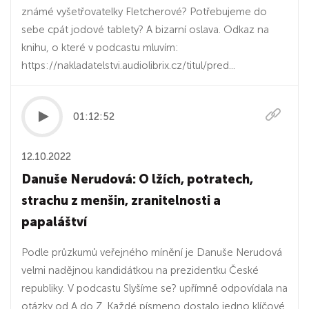
známé vyšetřovatelky Fletcherové? Potřebujeme do
sebe cpát jodové tablety? A bizarní oslava. Odkaz na
knihu, o které v podcastu mluvím:
https://nakladatelstvi.audiolibrix.cz/titul/pred...
01:12:52
12.10.2022
Danuše Nerudová: O lžích, potratech,
strachu z menšin, zranitelnosti a
papaláštví
Podle průzkumů veřejného mínění je Danuše Nerudová
velmi nadějnou kandidátkou na prezidentku České
republiky. V podcastu Slyšíme se? upřímně odpovídala na
otázky od A do Z. Každé písmeno dostalo jedno klíčové