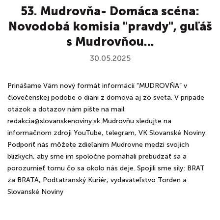
53. Mudrovňa- Domáca scéna:
Novodobá komisia "pravdy", guľáš
s Mudrovňou...
30.05.2025
Prinášame Vám nový formát informácií “MUDROVŇA” v
človečenskej podobe o dianí z domova aj zo sveta. V prípade
otázok a dotazov nám píšte na mail
redakcia@slovanskenoviny.sk Mudrovňu sledujte na
informačnom zdroji YouTube, telegram, VK Slovanské Noviny.
Podporiť nás môžete zdieľaním Mudrovne medzi svojich
blízkych, aby sme im spoločne pomáhali prebúdzať sa a
porozumieť tomu čo sa okolo nás deje. Spojili sme sily: BRAT
za BRATA, Podtatranský Kuriér, vydavateľstvo Torden a
Slovanské Noviny