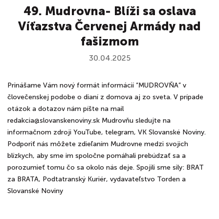
49. Mudrovna- Blíži sa oslava
Víťazstva Červenej Armády nad
fašizmom
30.04.2025
Prinášame Vám nový formát informácií “MUDROVŇA” v
človečenskej podobe o dianí z domova aj zo sveta. V prípade
otázok a dotazov nám píšte na mail
redakcia@slovanskenoviny.sk Mudrovňu sledujte na
informačnom zdroji YouTube, telegram, VK Slovanské Noviny.
Podporiť nás môžete zdieľaním Mudrovne medzi svojich
blízkych, aby sme im spoločne pomáhali prebúdzať sa a
porozumieť tomu čo sa okolo nás deje. Spojili sme sily: BRAT
za BRATA, Podtatranský Kuriér, vydavateľstvo Torden a
Slovanské Noviny