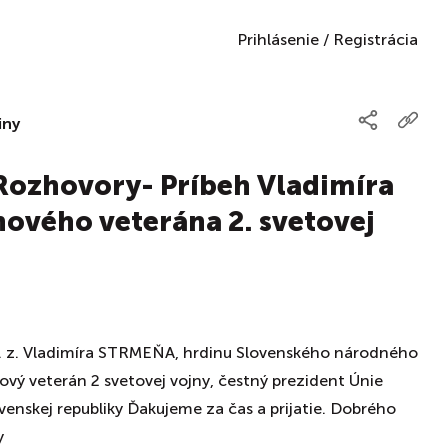
Prihlásenie
/
Registrácia
iny
Rozhovory- Príbeh Vladimíra
nového veterána 2. svetovej
 v. z. Vladimíra STRMEŇA, hrdinu Slovenského národného
nový veterán 2 svetovej vojny, čestný prezident Únie
enskej republiky Ďakujeme za čas a prijatie. Dobrého
y