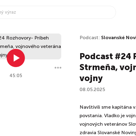
Podcast:
Slovanské Nov
Podcast #24 
Strmeňa, voj
45:05
vojny
08.05.2025
Navštívili sme kapitána
povstania. Vladko je voj
vojnových veteránov Slov
zdravia Slovanské Novin