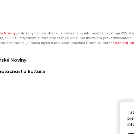
ké Noviny
je vložený na túto stránku z otvoreného informačného zdroja RSS. Vše
oja RSS sú majetkom autora podcastu a nie sú vlastníctvom prevádzkovateľa 
 podcast porušuje práva iných osôb alebo pravidlá Podmaz, môžeš
nahlásiť o
nské Noviny
poločnosť a kultúra
Tát
pre
inf