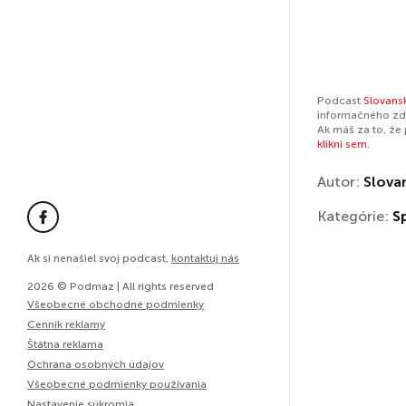
Podcast
Slovans
informačného zdr
Ak máš za to, že
klikni sem
.
Autor:
Slova
Kategórie:
S
Ak si nenašiel svoj podcast,
kontaktuj nás
2026 © Podmaz | All rights reserved
Všeobecné obchodné podmienky
Cenník reklamy
Štátna reklama
Ochrana osobných údajov
Všeobecné podmienky používania
Nastavenie súkromia