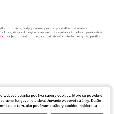
tky informácie, texty, predmety ochrany a ďalšie metadáta z
Podmaz, ktorý ani nevytvára ani nezodpovedá za ich obsah podcastov.
bsah
. Ak je toto tvoj podcast a chceš získať kontrolu nad týmto profilom
o webová stránka používa súbory cookies, ktoré sú potrebné
 správne fungovanie a skvalitňovanie webovej stránky. Ďalšie
ormácie o tom, ako používame súbory cookies, nájdete
tu
.