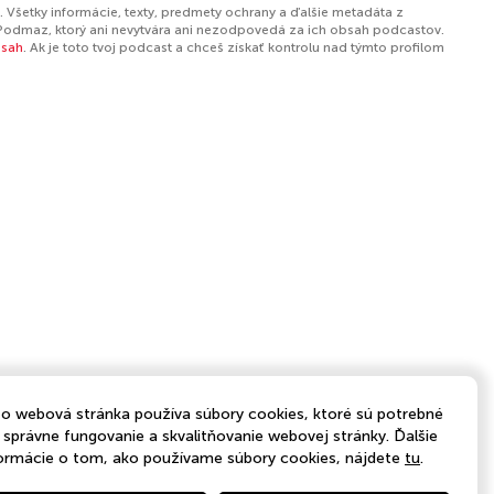
 Všetky informácie, texty, predmety ochrany a ďalšie metadáta z
Podmaz, ktorý ani nevytvára ani nezodpovedá za ich obsah podcastov.
bsah
. Ak je toto tvoj podcast a chceš získať kontrolu nad týmto profilom
o webová stránka používa súbory cookies, ktoré sú potrebné
 správne fungovanie a skvalitňovanie webovej stránky. Ďalšie
ormácie o tom, ako používame súbory cookies, nájdete
tu
.