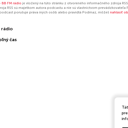
- BB FM rádio
je vložený na túto stránku z otvoreného informačného zdroja RSS.
oja RSS sú majetkom autora podcastu a nie sú vlastníctvom prevádzkovateľa 
 podcast porušuje práva iných osôb alebo pravidlá Podmaz, môžeš
nahlásiť o
 rádio
oľný čas
Tát
pre
inf