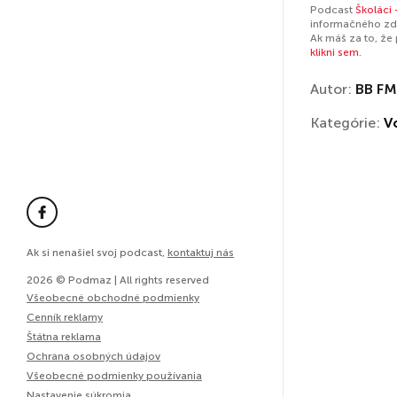
Podcast
Školáci 
informačného zdr
Ak máš za to, že
klikni sem
.
Autor:
BB FM
Kategórie:
V
Ak si nenašiel svoj podcast,
kontaktuj nás
2026 © Podmaz | All rights reserved
Všeobecné obchodné podmienky
Cenník reklamy
Štátna reklama
Ochrana osobných údajov
Všeobecné podmienky používania
Nastavenie súkromia