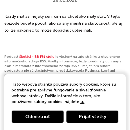
28.01.2022
Každý mal asi nejaký sen, čím sa chcel ako malý stať. V tejto
epizóde budete počuť, ako sa sny menili na skutočnosť, ale aj
to, že nakoniec to môže dopadnúť úplne inak.
Podcast
Školáci - BB FM rádio
je vložený na túto stránku z otvoreného
informačného zdroja RSS. Všetky informácie, texty, predmety ochrany a
ďalšie metadáta z informačného zdroja RSS sú majetkom autora
podcastu a nie sú vlastníctvom prevádzkovateľa Podmaz, ktorý ani
nevytvára ani nezodpovedá za ich obsah podcastov. Ak máš za to, že
podcast porušuje práva iných osôb alebo pravidlá Podmaz, môžeš
Táto webová stránka používa súbory cookies, ktoré sú
nahlásiť obsah
. Ak je toto tvoj podcast a chceš získať kontrolu nad týmto
profilom
klikni sem
.
potrebné pre správne fungovanie a skvalitňovanie
webovej stránky. Ďalšie informácie o tom, ako
Autor:
BB FM rádio
používame súbory cookies, nájdete
tu
.
Kategórie:
Voľný čas
Odmietnuť
Prijať všetky