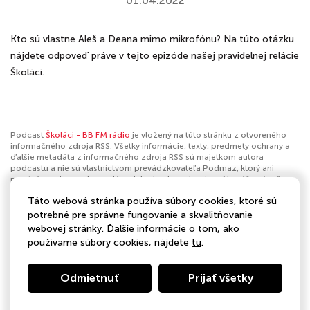
01.04.2022
Kto sú vlastne Aleš a Deana mimo mikrofónu? Na túto otázku
nájdete odpoveď práve v tejto epizóde našej pravidelnej relácie
Školáci.
Podcast
Školáci - BB FM rádio
je vložený na túto stránku z otvoreného
informačného zdroja RSS. Všetky informácie, texty, predmety ochrany a
ďalšie metadáta z informačného zdroja RSS sú majetkom autora
podcastu a nie sú vlastníctvom prevádzkovateľa Podmaz, ktorý ani
nevytvára ani nezodpovedá za ich obsah podcastov. Ak máš za to, že
podcast porušuje práva iných osôb alebo pravidlá Podmaz, môžeš
Táto webová stránka používa súbory cookies, ktoré sú
nahlásiť obsah
. Ak je toto tvoj podcast a chceš získať kontrolu nad týmto
profilom
klikni sem
.
potrebné pre správne fungovanie a skvalitňovanie
webovej stránky. Ďalšie informácie o tom, ako
Autor:
BB FM rádio
používame súbory cookies, nájdete
tu
.
Kategórie:
Voľný čas
Odmietnuť
Prijať všetky