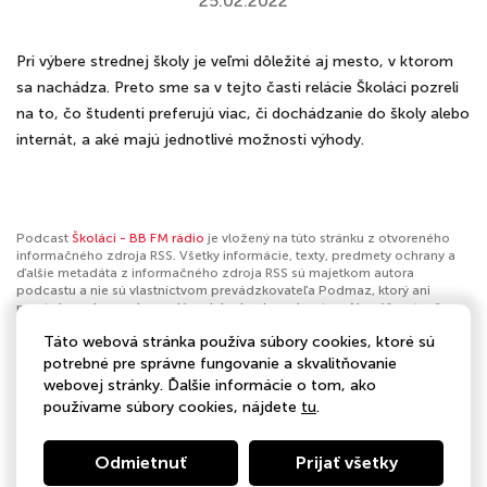
25.02.2022
Pri výbere strednej školy je veľmi dôležité aj mesto, v ktorom
sa nachádza. Preto sme sa v tejto časti relácie Školáci pozreli
na to, čo študenti preferujú viac, či dochádzanie do školy alebo
internát, a aké majú jednotlivé možnosti výhody.
Podcast
Školáci - BB FM rádio
je vložený na túto stránku z otvoreného
informačného zdroja RSS. Všetky informácie, texty, predmety ochrany a
ďalšie metadáta z informačného zdroja RSS sú majetkom autora
podcastu a nie sú vlastníctvom prevádzkovateľa Podmaz, ktorý ani
nevytvára ani nezodpovedá za ich obsah podcastov. Ak máš za to, že
podcast porušuje práva iných osôb alebo pravidlá Podmaz, môžeš
Táto webová stránka používa súbory cookies, ktoré sú
nahlásiť obsah
. Ak je toto tvoj podcast a chceš získať kontrolu nad týmto
profilom
klikni sem
.
potrebné pre správne fungovanie a skvalitňovanie
webovej stránky. Ďalšie informácie o tom, ako
Autor:
BB FM rádio
používame súbory cookies, nájdete
tu
.
Kategórie:
Voľný čas
Odmietnuť
Prijať všetky