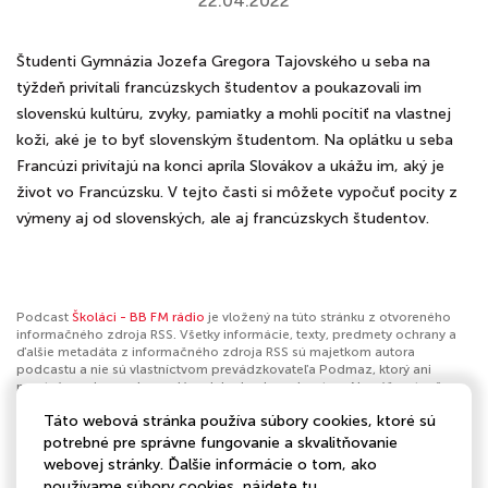
22.04.2022
Študenti Gymnázia Jozefa Gregora Tajovského u seba na
týždeň privítali francúzskych študentov a poukazovali im
slovenskú kultúru, zvyky, pamiatky a mohli pocítiť na vlastnej
koži, aké je to byť slovenským študentom. Na oplátku u seba
Francúzi privítajú na konci apríla Slovákov a ukážu im, aký je
život vo Francúzsku. V tejto časti si môžete vypočuť pocity z
výmeny aj od slovenských, ale aj francúzskych študentov.
Podcast
Školáci - BB FM rádio
je vložený na túto stránku z otvoreného
informačného zdroja RSS. Všetky informácie, texty, predmety ochrany a
ďalšie metadáta z informačného zdroja RSS sú majetkom autora
podcastu a nie sú vlastníctvom prevádzkovateľa Podmaz, ktorý ani
nevytvára ani nezodpovedá za ich obsah podcastov. Ak máš za to, že
podcast porušuje práva iných osôb alebo pravidlá Podmaz, môžeš
Táto webová stránka používa súbory cookies, ktoré sú
nahlásiť obsah
. Ak je toto tvoj podcast a chceš získať kontrolu nad týmto
profilom
klikni sem
.
potrebné pre správne fungovanie a skvalitňovanie
webovej stránky. Ďalšie informácie o tom, ako
Autor:
BB FM rádio
používame súbory cookies, nájdete
tu
.